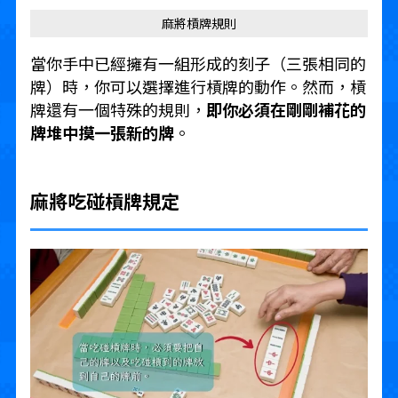
麻將槓牌規則
當你手中已經擁有一組形成的刻子（三張相同的
牌）時，你可以選擇進行槓牌的動作。然而，槓
牌還有一個特殊的規則，
即你必須在剛剛補花的
牌堆中摸一張新的牌
。
麻將吃碰槓牌規定