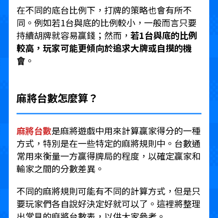
在不同的底台比例下，打牌的策略也會有所不
同。例如若1台與底的比例較小，一般而言只要
持續胡牌就容易贏錢；然而，
若1台與底的比例
較高，玩家可能更傾向於追求大牌或自摸的機
會
。
麻將台數
怎麼算？
麻將台數
是麻將遊戲中用來計算贏家得分的一種
方式，特別是在一些特定的麻將規則中。台數通
常用來衡量一方贏得牌局的程度，以確定贏家和
輸家之間的分數差異。
不同的麻將規則可能有不同的計算方式，但是只
要玩家們各自說好決定好就可以了。這裡將整理
出常見的麻將台數表，以供大家參考。