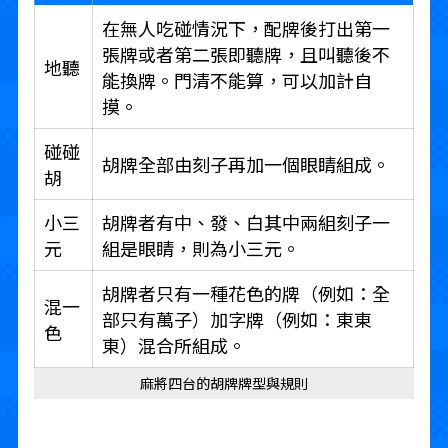
在無人吃碰情況下，配牌後打出第一
張牌或者第二張即聽牌，且叫聽後不
地聽
能換牌。門清不能算，可以加計自
摸。
碰碰
胡牌全部由刻子再加一個眼睛組成。
胡
小三
胡牌者有中、發、白其中兩組刻子一
元
組是眼睛，則為小三元。
胡牌者只有一種花色的牌（例如：全
混一
部只有萬子）加字牌（例如：東東
色
東）混合所組成。
麻將四台的胡牌牌型與規則