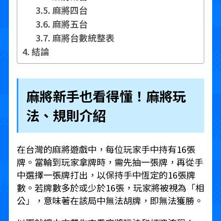
麻將四台
麻將五台
麻將台數統整表
結論
麻將新手也看得懂！麻將玩
法、規則介紹
在台灣的麻將遊戲中，每位玩家手中持有16張
牌。當輪到玩家拿牌時，需先抽一張牌，再從手
中選擇一張牌打出，以保持手中恆定的16張牌
數。若牌數多於或少於16張，玩家將被視為「相
公」，意味著在該局中無法胡牌，即無法獲勝。