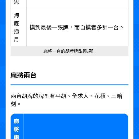
魚
海
底
摸到最後一張牌，而自摸者多計一台。
撈
月
麻將一台的胡牌牌型與規則
麻將兩台
兩台胡牌的牌型有平胡、全求人、花槓、三暗
刻。
麻
將
兩