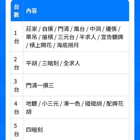
台
內容
數
莊家 / 自摸 / 門清 / 風台 / 中洞 / 邊張 /
1
單吊 / 搶槓 / 三元台 / 半求人 / 宣告聽牌
台
/ 槓上開花 / 海底撈月
2
平胡 / 三暗刻 / 全求人
台
3
門清一摸三
台
4
地聽 / 小三元 / 湊一色 / 碰碰胡 / 配牌花
台
胡
5
四暗刻
台