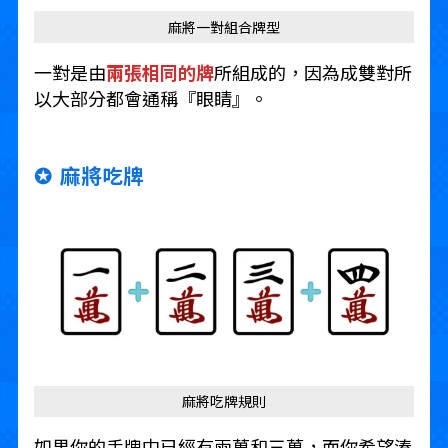
麻將一對組合牌型
一對是由
兩張相同的牌
所組成的，因為成雙對所
以大部分都會通稱『眼睛』。
麻將吃牌
麻將吃牌規則
如果你的手牌中已經有兩萬和三萬，而你希望湊