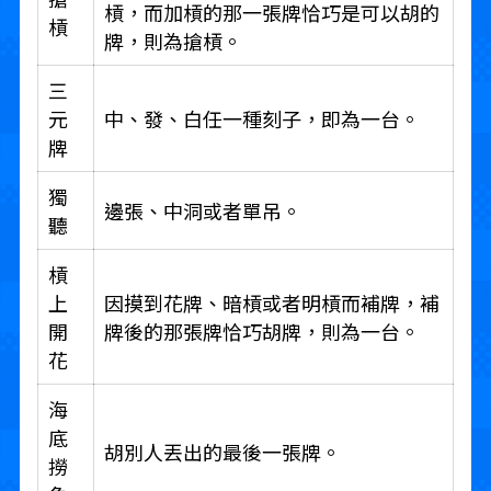
槓，而加槓的那一張牌恰巧是可以胡的
槓
牌，則為搶槓。
三
元
中、發、白任一種刻子，即為一台。
牌
獨
邊張、中洞或者單吊。
聽
槓
上
因摸到花牌、暗槓或者明槓而補牌，補
開
牌後的那張牌恰巧胡牌，則為一台。
花
海
底
胡別人丟出的最後一張牌。
撈