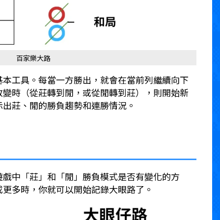
百家樂大路
基本工具。每當一方勝出，就會在當前列繼續向下
改變時（從莊轉到閒，或從閒轉到莊），則開始新
示出莊、閒的勝負趨勢和連勝情況。
遊戲中「莊」和「閒」勝負模式是否有變化的方
或更多時，你就可以開始記錄大眼路了。