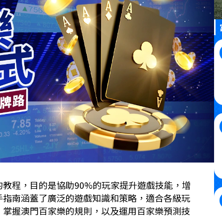
的教程，目的是協助90%的玩家提升遊戲技能，增
手指南涵蓋了廣泛的遊戲知識和策略，適合各級玩
、掌握澳門百家樂的規則，以及運用百家樂預測技