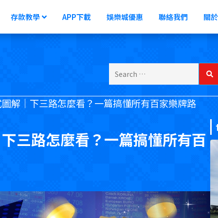
存款教學
APP下載
娛樂城優惠
聯絡我們
關於
式圖解｜下三路怎麼看？一篇搞懂所有百家樂牌路
｜下三路怎麼看？一篇搞懂所有百