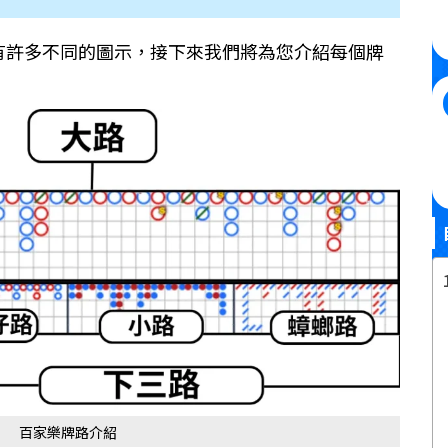
有許多不同的圖示，接下來我們將為您介紹每個牌
百家樂牌路介紹