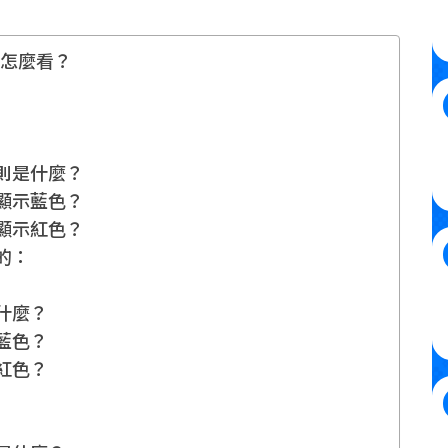
。
怎麼看？
則是什麼？
顯示藍色？
顯示紅色？
的：
什麼？
藍色？
紅色？