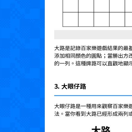
大路是記錄百家樂遊戲結果的最
添加相同顏色的圓點；當勝出方
的一列。這種牌路可以直觀地顯
3. 大眼仔路
大眼仔路是一種用來觀察百家樂
法。當你看到大路已經形成兩列