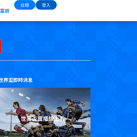
註冊
登入
富遊
世界盃即時消息
世界盃直播線上看