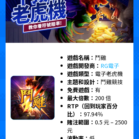
遊戲名稱：
鬥雞
遊戲開發商：
RG電子
遊戲類型：
電子老虎機
主題和設計：
鬥雞競技
免費遊戲：
有
最大倍數：
200 倍
RTP（回到玩家百分
比）：
97.94％
賭注範圍：
0.5 元 – 2500
元
波動率：
低