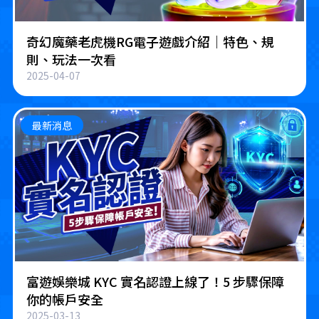
奇幻魔藥老虎機RG電子遊戲介紹｜特色、規
則、玩法一次看
2025-04-07
最新消息
富遊娛樂城 KYC 實名認證上線了！5 步驟保障
你的帳戶安全
2025-03-13