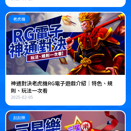
老虎機
神通對決老虎機RG電子遊戲介紹｜特色、規
則、玩法一次看
2025-02-05
刮刮樂