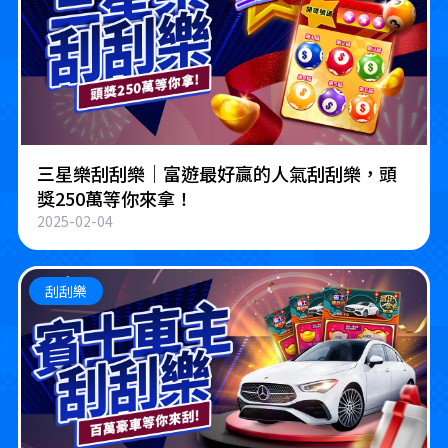
三星樂刮刮樂｜富遊最好贏的人氣刮刮樂，頭
獎250萬等你來拿！
2025-02-04
刮刮樂