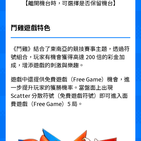
【離開機台時，可選擇是否保留機台】
鬥雞遊戲特色
《鬥雞》結合了東南亞的競技賽事主題，透過符
號組合，玩家有機會獲得高達 200 倍的彩金加
成，增添遊戲的刺激與樂趣。
遊戲中還提供免費遊戲（Free Game）機會，進
一步提升玩家的獲勝機率。當盤面上出現
Scatter 分散符號（免費遊戲符號）即可進入面
費遊戲（Free Game）5 局。