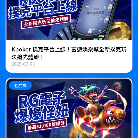
Kpoker 撲克平台上線！富遊娛樂城全新撲克玩
法搶先體驗！
2025-07-03
老虎機