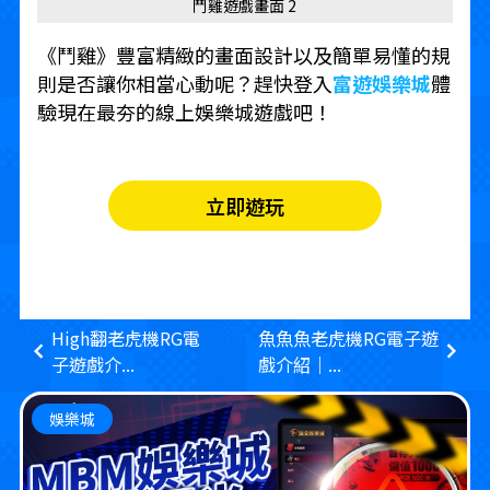
鬥雞遊戲畫面 2
《鬥雞》豐富精緻的畫面設計以及簡單易懂的規
則是否讓你相當心動呢？趕快登入
富遊娛樂城
體
驗現在最夯的線上娛樂城遊戲吧！
立即遊玩
High翻老虎機RG電
魚魚魚老虎機RG電子遊
子遊戲介...
戲介紹｜...
娛樂城