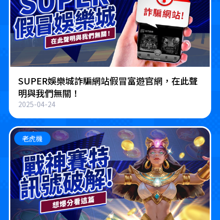
SUPER娛樂城詐騙網站假冒富遊官網，在此聲
明與我們無關！
2025-04-24
老虎機