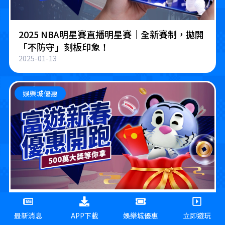
2025 NBA明星賽直播明星賽｜全新賽制，拋開
「不防守」刻板印象！
2025-01-13
娛樂城優惠
2025富遊新春優惠開跑！蛇年刮刮樂500萬大
獎等你來拿！
最新消息
APP下載
娛樂城優惠
立即遊玩