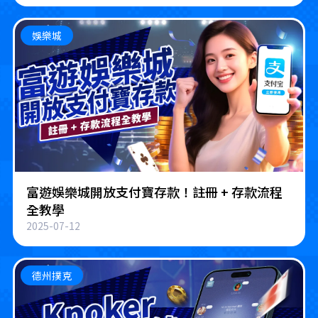
娛樂城
富遊娛樂城開放支付寶存款！註冊 + 存款流程
全教學
2025-07-12
德州撲克