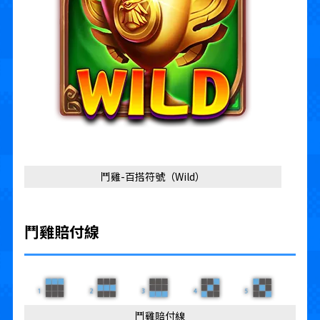
鬥雞-百搭符號（Wild）
鬥雞
賠付線
鬥雞賠付線