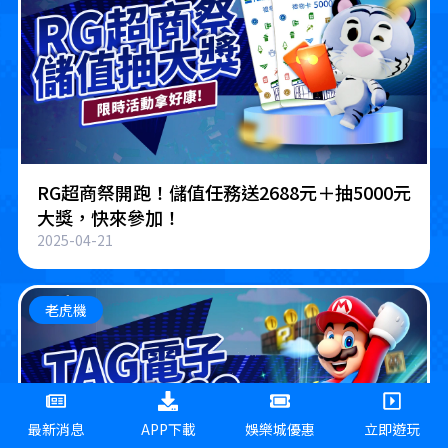
RG超商祭開跑！儲值任務送2688元＋抽5000元
大獎，快來參加！
2025-04-21
老虎機
最新消息
APP下載
娛樂城優惠
立即遊玩