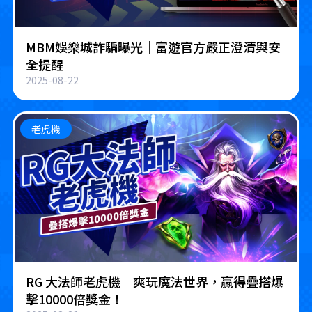
MBM娛樂城詐騙曝光｜富遊官方嚴正澄清與安
全提醒
2025-08-22
老虎機
RG 大法師老虎機｜爽玩魔法世界，贏得疊搭爆
擊10000倍獎金！