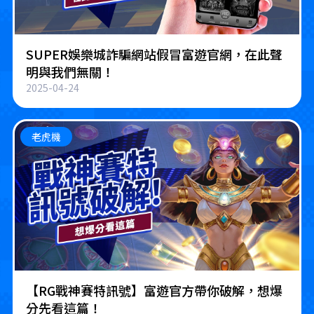
SUPER娛樂城詐騙網站假冒富遊官網，在此聲
明與我們無關！
2025-04-24
老虎機
【RG戰神賽特訊號】富遊官方帶你破解，想爆
分先看這篇！