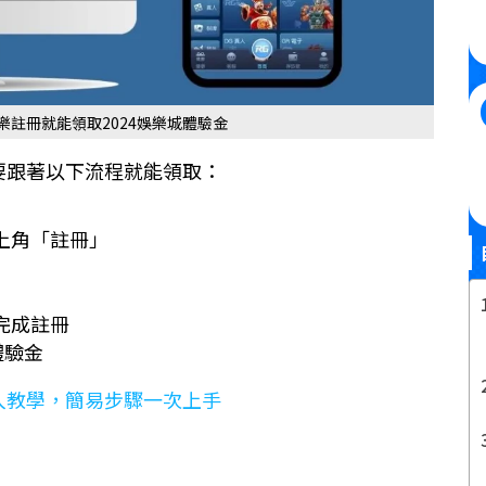
樂註冊就能領取2024娛樂城體驗金
要跟著以下流程就能領取：
上角「註冊」
完成註冊
體驗金
入教學，簡易步驟一次上手