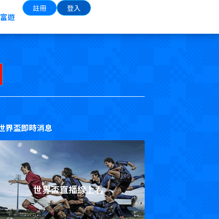
註冊
登入
富遊
世界盃即時消息
世界盃直播線上看