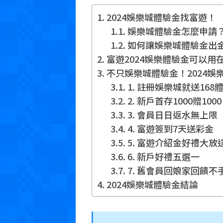
2024娛樂城體驗金找富遊！
娛樂城體驗金怎麼申請
如何讓娛樂城體驗金出
富遊2024娛樂體驗金可以用
不只娛樂城體驗金！2024娛
1. 註冊娛樂城就送168
2. 新戶首存1000贈1000
3. 會員日日返水無上限
4. 富遊簽到7天送彩金
5. 富遊介紹金好禮大放
6. 新戶好禮五選一
7. 舊會員回娘家回饋不
2024娛樂城體驗金結論