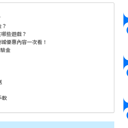
？
金？
在哪些遊戲？
樂城優惠內容一次看！
體驗金
送
手軟