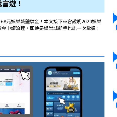
找富遊！
68元娛樂城體驗金！本文接下來會說明2024娛樂
驗金申請流程，即使是娛樂城新手也能一次掌握！