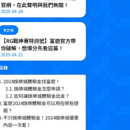
官網，在此聲明與我們無關！
2025-04-24
老虎機
【RG戰神賽特訊號】富遊官方帶
你破解，想爆分先看這篇！
2025-04-21
目錄
2024娛樂城體驗金找富遊！
娛樂城體驗金怎麼申請？
如何讓娛樂城體驗金出金？
富遊2024娛樂體驗金可以用在哪些遊
戲？
不只娛樂城體驗金！2024娛樂城優惠
內容一次看！