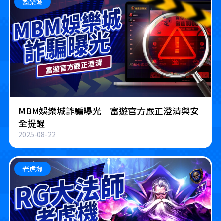
娛樂城
MBM娛樂城詐騙曝光｜富遊官方嚴正澄清與安
全提醒
2025-08-22
老虎機