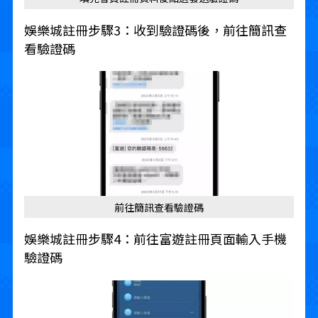
娛樂城註冊步驟3：收到驗證碼後，前往簡訊查
看驗證碼
前往簡訊查看驗證碼
娛樂城註冊步驟4：前往富遊註冊頁面輸入手機
驗證碼