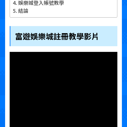
娛樂城登入帳號教學
結論
富遊娛樂城註冊教學影片