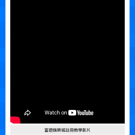
富遊娛樂城註冊教學影片