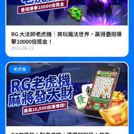
RG 大法師老虎機｜爽玩魔法世界，贏得疊搭爆
擊10000倍獎金！
2025-08-21
老虎機