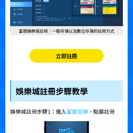
富遊娛樂城註冊：一般存簿以及數位存簿的註冊方式
立即註冊
娛樂城註冊步驟教學
娛樂城註冊步驟1：進入
富遊官網
，點選註冊