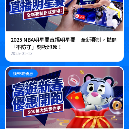
2025 NBA明星賽直播明星賽｜全新賽制，拋開
「不防守」刻板印象！
2025-01-13
娛樂城優惠