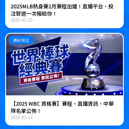
2025MLB熱身賽2月賽程出爐！直播平台、投
注管道一次報給你！
2025-01-15
運彩投注
【2025 WBC 資格賽】賽程、直播資訊、中華
隊名單公佈！
2025-01-13