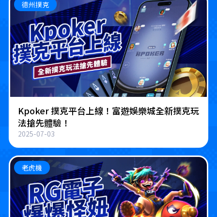
德州撲克
Kpoker 撲克平台上線！富遊娛樂城全新撲克玩
法搶先體驗！
2025-07-03
老虎機