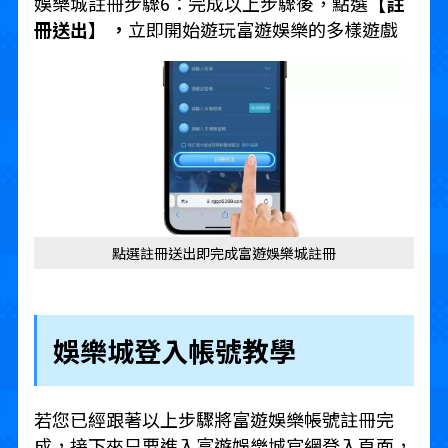
娛樂城註冊步驟6：完成以上步驟後，點選
【註
冊送出】 ，
立即開始遊玩富遊娛樂的多樣遊戲
點選註冊送出即完成富遊娛樂城註冊
娛樂城登入帳號教學
若您已經跟著以上步驟將富遊娛樂帳號註冊完
成，接下來只要進入富遊娛樂城官網登入頁面，