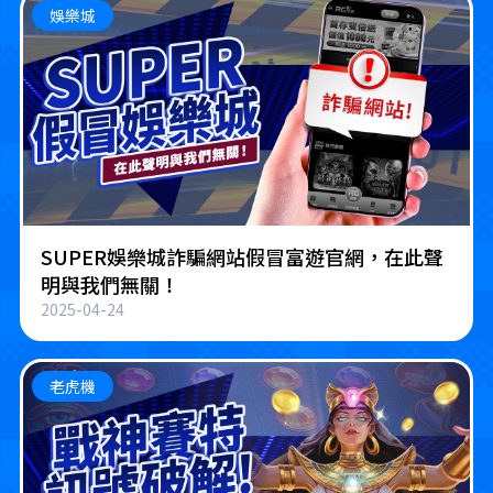
娛樂城
SUPER娛樂城詐騙網站假冒富遊官網，在此聲
明與我們無關！
2025-04-24
老虎機