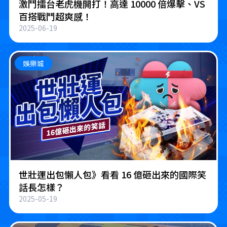
激鬥擂台老虎機開打！高達 10000 倍爆擊、VS
百搭戰鬥超爽感！
2025-06-19
娛樂城
世壯運出包懶人包》看看 16 億砸出來的國際笑
話長怎樣？
2025-05-19