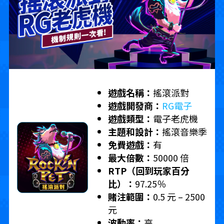
遊戲名稱：
搖滾派對
遊戲開發商：
RG電子
遊戲類型：
電子老虎機
主題和設計：
搖滾音樂季
免費遊戲：
有
最大倍數：
50000 倍
RTP（回到玩家百分
比）：
97.25％
賭注範圍：
0.5 元 – 2500
元
波動率：
高