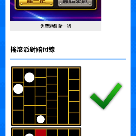
免費遊戲 賭一賭
搖滾派對
賠付線