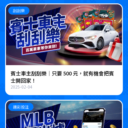
刮刮樂
賓士車主刮刮樂｜只要 500 元，就有機會把賓
士開回家！
2025-02-04
運彩投注