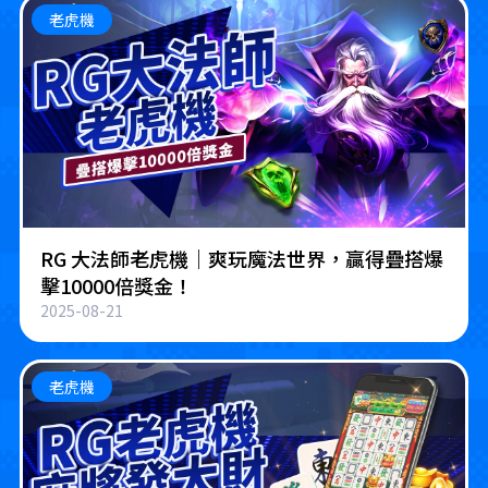
老虎機
RG 大法師老虎機｜爽玩魔法世界，贏得疊搭爆
擊10000倍獎金！
2025-08-21
老虎機