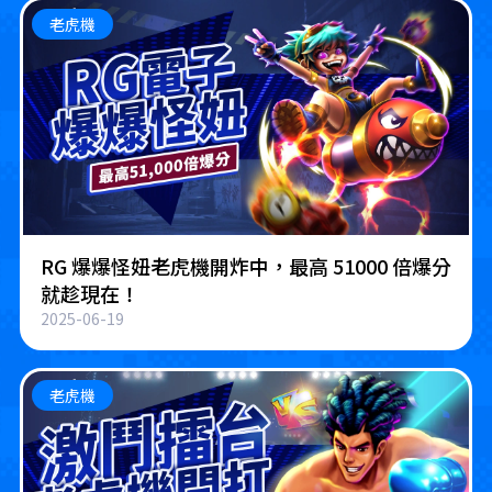
老虎機
RG 爆爆怪妞老虎機開炸中，最高 51000 倍爆分
就趁現在！
2025-06-19
老虎機