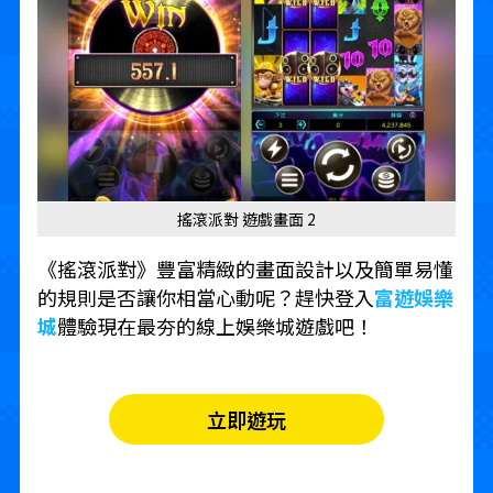
搖滾派對 遊戲畫面 2
《搖滾派對》豐富精緻的畫面設計以及簡單易懂
的規則是否讓你相當心動呢？趕快登入
富遊娛樂
城
體驗現在最夯的線上娛樂城遊戲吧！
立即遊玩