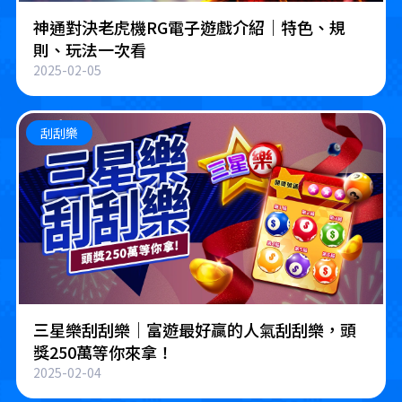
神通對決老虎機RG電子遊戲介紹｜特色、規
則、玩法一次看
2025-02-05
刮刮樂
三星樂刮刮樂｜富遊最好贏的人氣刮刮樂，頭
獎250萬等你來拿！
2025-02-04