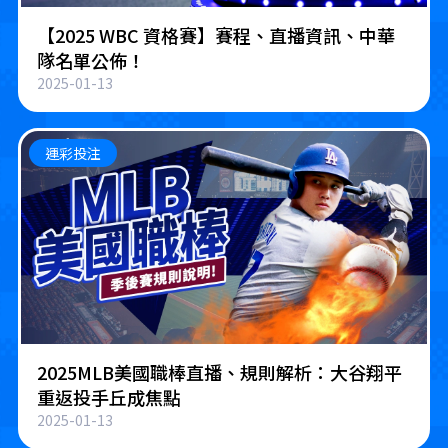
【2025 WBC 資格賽】賽程、直播資訊、中華
隊名單公佈！
2025-01-13
運彩投注
2025MLB美國職棒直播、規則解析：大谷翔平
重返投手丘成焦點
2025-01-13