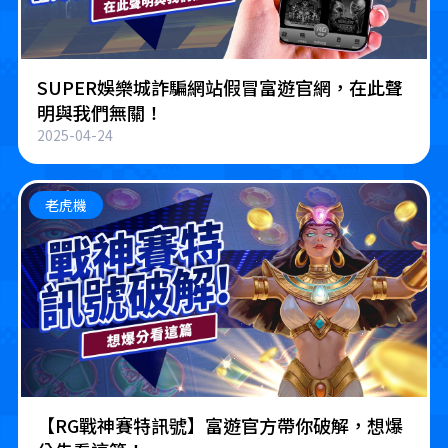
SUPER娛樂城詐騙網站假冒富遊官網，在此聲
明與我們無關！
2025-04-24
老虎機
【RG戰神賽特訊號】富遊官方帶你破解，想爆