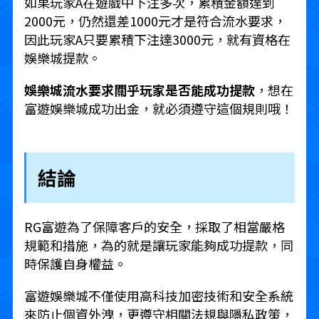
如果玩家A在遊戲中下注多次，累積金額達到
2000元，仍然還差1000元才是符合流水要求，
因此玩家A只要累積下注達3000元，就有資格在
娛樂城提款。
娛樂城流水要求關乎玩家是否能成功提款
，想在
富遊娛樂城成功出金，就必須遵守這個規則哦！
結論
RG富遊為了保障客戶的安全，採取了相當嚴格
規範和措施，為的就是讓玩家能夠成功提款，同
時保護自身權益。
富遊娛樂城不僅使用高科技加密技術和安全系統
來防止個資外洩，更遵守相關法規與隱私政策，