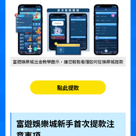
富遊娛樂城出金教學圖示，讓您輕鬆看懂如何從娛樂城提款
點此提款
富遊娛樂城新手首次提款注
意事項