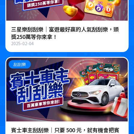
三星樂刮刮樂｜富遊最好贏的人氣刮刮樂，頭
獎250萬等你來拿！
2025-02-04
刮刮樂
賓士車主刮刮樂｜只要 500 元，就有機會把賓