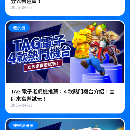
分先看這篇！
2025-04-21
老虎機
TAG 電子老虎機推薦：4 款熱門機台介紹，立
即來富遊試玩！
2025-04-21
娛樂城優惠