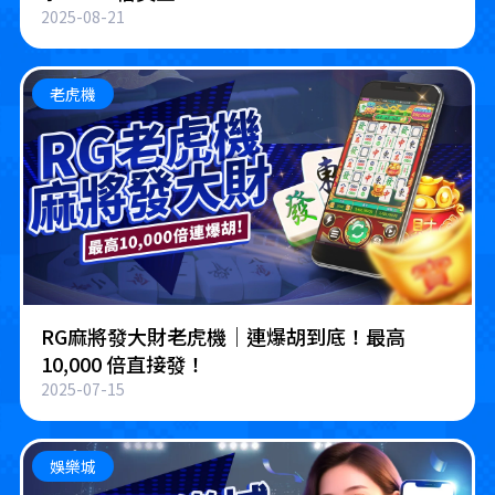
2025-08-21
老虎機
RG麻將發大財老虎機｜連爆胡到底！最高
10,000 倍直接發！
2025-07-15
娛樂城