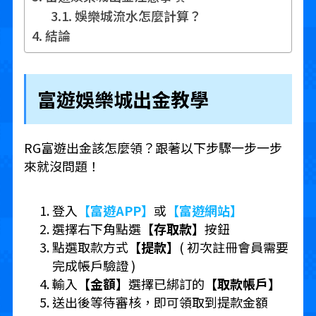
娛樂城流水怎麼計算？
結論
富遊娛樂城出金教學
RG富遊出金該怎麼領？跟著以下步驟一步一步
來就沒問題！
登入
【富遊APP】
或
【富遊網站】
選擇右下角點選
【存取款】
按鈕
點選取款方式
【提款】
( 初次註冊會員需要
完成帳戶驗證 )
輸入
【金額】
選擇已綁訂的
【取款帳戶】
送出後等待審核，即可領取到提款金額