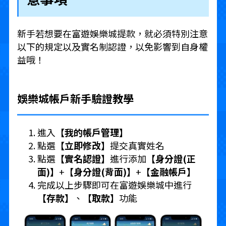
新手若想要在富遊娛樂城提款，就必須特別注意
以下的規定以及實名制認證，以免影響到自身權
益哦！
娛樂城帳戶新手驗證教學
進入
【我的帳戶管理】
點選
【立即修改】
提交真實姓名
點選
【實名認證】
進行添加
【身分證(正
面)】
+
【身分證(背面)】
+
【金融帳戶】
完成以上步驟即可在富遊娛樂城中進行
【存款】
、
【取款】
功能