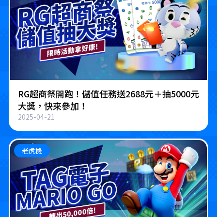
RG超商祭開跑！儲值任務送2688元＋抽5000元
大獎，快來參加！
2025-04-21
老虎機