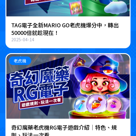
TAG電子全新MARIO GO老虎機爆分中，轉出
50000倍就趁現在！
2025-04-14
老虎機
奇幻魔藥老虎機RG電子遊戲介紹｜特色、規
則、玩法一次看