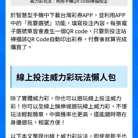
威力彩玩法：例用手機QR code掃描投注
於智慧型手機中下載台灣彩券APP，並利用APP
中的「我要選號」功能，填寫投注內容。每張電
子選號單皆會產生一個QR code，只要到投注站
掃描該QR Code自動印出彩券，付費後就算完成
購買了。
線上投注威力彩玩法懶人包
除了實體威力彩，你也可以遊玩線上投注威力
彩！你可以至線上娛樂城遊玩線上威力彩，不僅
玩法輕鬆簡單，中獎機率也更高，還能隨時帶在
身邊遊玩，相當方便！
以下本文整理出線上威力彩玩法，即使是新手也