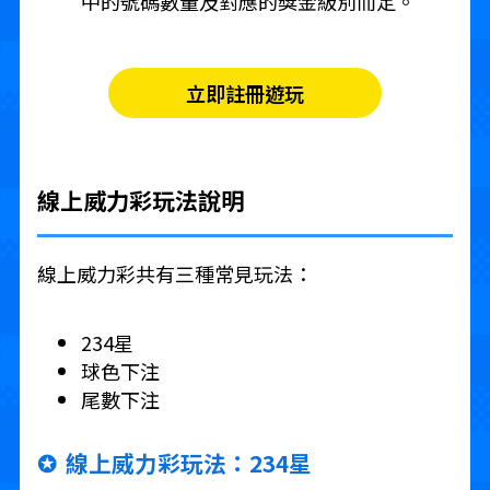
中的號碼數量及對應的獎金級別而定。
立即註冊遊玩
線上威力彩玩法說明
線上威力彩共有三種常見玩法：
234星
球色下注
尾數下注
線上威力彩玩法：234星