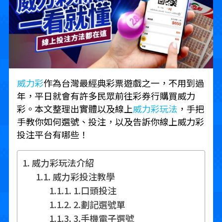
威力彩
作為台灣最經典彩票遊戲之一，不用到過
年，平日就會有許多民眾前往彩券行購買威力
彩。本文整理出實體以及線上
威力彩玩法
，手把
手教你如何選號、投注，以及告訴你線上威力彩
投注平台有哪些！
威力彩玩法介紹
威力彩投注教學
1.口頭投注
2.劃記選號單
3.手機電子選號