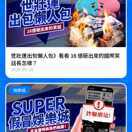
世壯運出包懶人包》看看 16 億砸出來的國際笑
話長怎樣？
2025-05-19
娛樂城