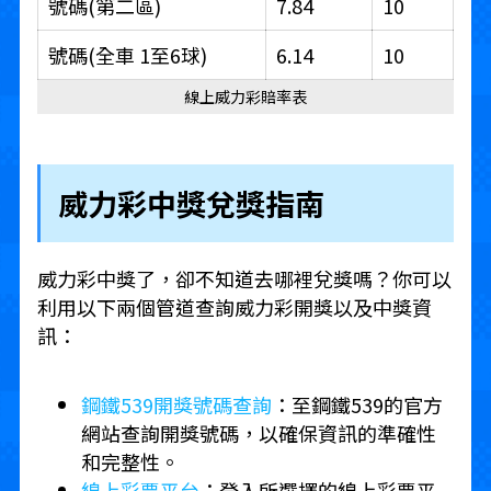
號碼(第二區)
7.84
10
號碼(全車 1至6球)
6.14
10
線上威力彩賠率表
威力彩中獎兌獎指南
威力彩中獎了，卻不知道去哪裡兌獎嗎？你可以
利用以下兩個管道查詢威力彩開獎以及中獎資
訊：
鋼鐵539開獎號碼查詢
：至鋼鐵539的官方
網站查詢開獎號碼，以確保資訊的準確性
和完整性。
線上彩票平台
：登入所選擇的線上彩票平