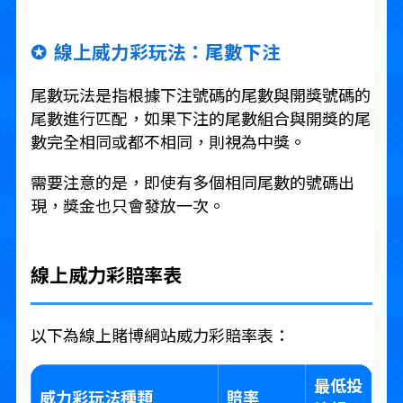
線上威力彩玩法：尾數下注
尾數玩法是指根據下注號碼的尾數與開獎號碼的
尾數進行匹配，如果下注的尾數組合與開獎的尾
數完全相同或都不相同，則視為中獎。
需要注意的是，即使有多個相同尾數的號碼出
現，獎金也只會發放一次。
線上威力彩賠率表
以下為線上賭博網站威力彩賠率表：
最低投
威力彩玩法種類
賠率