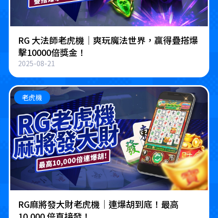
RG 大法師老虎機｜爽玩魔法世界，贏得疊搭爆
擊10000倍獎金！
2025-08-21
老虎機
RG麻將發大財老虎機｜連爆胡到底！最高
10,000 倍直接發！