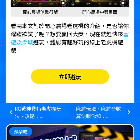
開心農場倍數符號
開心農場中獎畫面
看完本文對於開心農場老虎機的介紹，是否讓你
躍躍欲試了呢？想要贏回大獎，現在就趕快來
富
遊娛樂城
遊玩，體驗有趣好玩的線上老虎機遊
戲！
立即遊玩
RG戰神賽特老虎機玩
麻將玩法、麻將台數
法、攻略：...
算法報你知：...
娛樂城