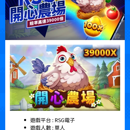
遊戲平台 : RSG電子
遊戲人數 : 單人