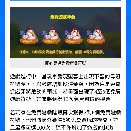
開心農場免費遊戲符號
遊戲進行中，當玩家發現螢幕上出現下蛋的母雞
符號時，可以考慮增加投注金額，因為這是免費
遊戲即將啟動的預兆。若畫面出現了4至6個免費
遊戲符號，玩家將獲得10次免費遊玩的機會！
若玩家在免費遊戲階段再次獲得3到6個免費遊戲
符號，他們將額外獲得5次免費遊玩的機會，並
且最多可達100次！這不僅增加了遊戲的刺激