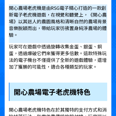
開心農場老虎機是由RSG電子精心打造的一款創
新電子老虎機遊戲，在視覺和聽覺上，《開心農
場》以其迷人的農園風格和清晰自然的農場背景
音樂脫穎而出，帶給玩家彷彿置身純淨農場的體
驗。
玩家可在遊戲中透過旋轉收集金蛋、銀蛋、銅
蛋，透過爆破它們來獲得更多倍數。這款特殊玩
法的電子機台不僅提供了全新的遊戲體驗，還增
加了獲勝的可能性，適合各種類型的玩家。
開心農場電子老虎機特色
開心農場老虎機特色在於其獨特的支付方式和消