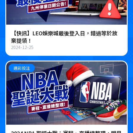
【快訊】LEO娛樂城最後登入日，錯過等於放
棄提領！
2024-12-25
運彩投注