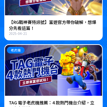
【RG戰神賽特訊號】富遊官方帶你破解，想爆
分先看這篇！
2025-04-21
老虎機
TAG 電子老虎機推薦：4 款熱門機台介紹，立