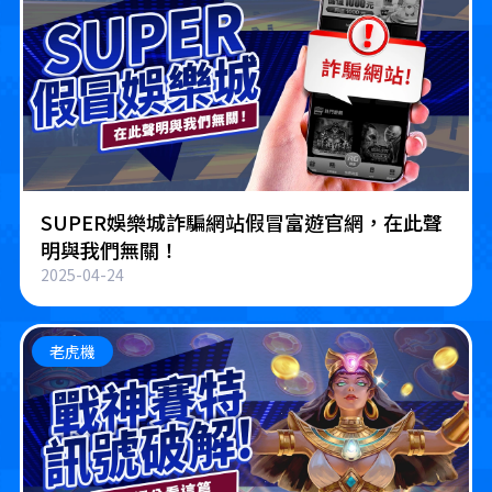
SUPER娛樂城詐騙網站假冒富遊官網，在此聲
明與我們無關！
2025-04-24
老虎機