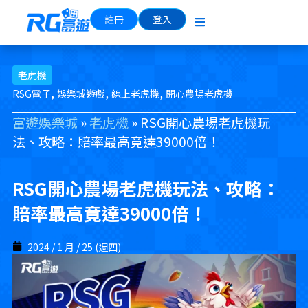
註冊
登入
老虎機
,
,
,
RSG電子
娛樂城遊戲
線上老虎機
開心農場老虎機
富遊娛樂城
»
老虎機
»
RSG開心農場老虎機玩
法、攻略：賠率最高竟達39000倍！
RSG開心農場老虎機玩法、攻略：
賠率最高竟達39000倍！
2024 / 1 月 / 25 (週四)