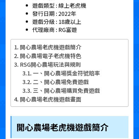
遊戲類型 : 線上老虎機
發行日期 : 2022年
遊戲分級 : 18歲以上
代理廠商 : RG富遊
開心農場老虎機遊戲簡介
開心農場電子老虎機特色
RSG開心農場玩法與規則
一、開心農場獎金符號賠率
二、開心農場免費遊戲
三、開心農場購買免費遊戲
開心農場老虎機遊戲畫面
開心農場
老虎機遊戲簡介