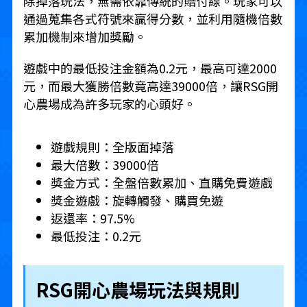
除掉落玩法，無需依靠傳統的賠付線。玩家可以
通過蒐集各式符號來贏得分數，並利用隨機倍數
累加機制來增加獎勵。
遊戲中的最低投注金額為0.2元，最高可達2000
元，而最大獲勝倍數竟高達39000倍，讓RSG開
心農場成為許多玩家的心頭好。
遊戲規則：全版面掉落
最大倍數：39000倍
獎金方式：全盤倍數累加、直購免費遊戲
獎金遊戲：旋轉觸發、購買免遊
返還率：97.5%
最低投注：0.2元
RSG開心農場
玩法與規則