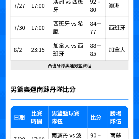
澳洲 vs 西班
92 –
7/27
17:00
澳洲
牙
80
西班牙 vs 希
84－
7/30
17:00
西班牙
臘
77
加拿大 vs 西
88－
8/2
23:15
加拿大
班牙
85
西班牙隊奧運男籃賽程
男籃奧運南蘇丹隊比分
比賽
男籃籃球賽
勝場
日期
比分
時間
隊伍
隊伍
南蘇丹 vs 波
90 –
南蘇