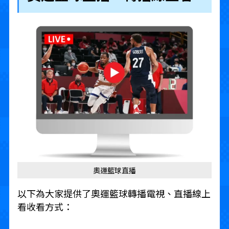
奧運籃球直播
以下為大家提供了奧運籃球轉播電視、直播線上
看收看方式：