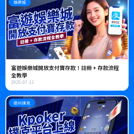
娛樂城
富遊娛樂城開放支付寶存款！註冊 + 存款流程
全教學
2025-07-12
德州撲克