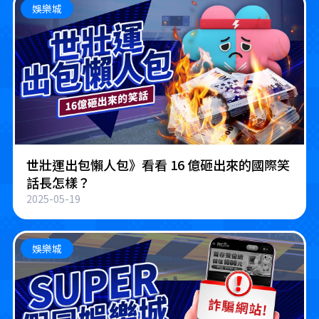
娛樂城
世壯運出包懶人包》看看 16 億砸出來的國際笑
話長怎樣？
2025-05-19
娛樂城