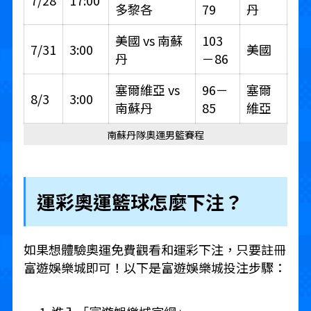
7/28
17:00
多黎各
79
丹
美國 vs 南蘇
103
7/31
3:00
美國
丹
－86
塞爾維亞 vs
96－
塞爾
8/3
3:00
南蘇丹
85
維亞
南蘇丹隊奧運男籃賽程
運彩奧運籃球怎麼下注？
如果想體驗奧運免費觀看和運彩下注，只要註冊
富遊娛樂城即可！以下是富遊娛樂城投注步驟：