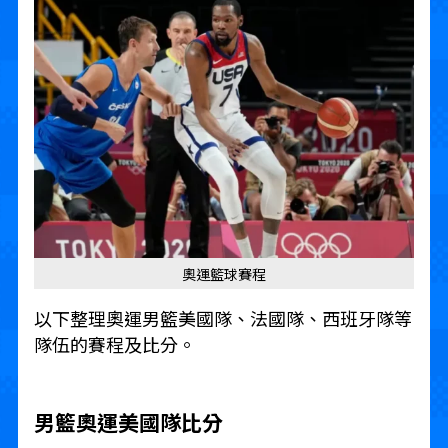
奧運籃球賽程
以下整理奧運男籃美國隊、法國隊、西班牙隊等
隊伍的賽程及比分。
男籃奧運美國隊比分