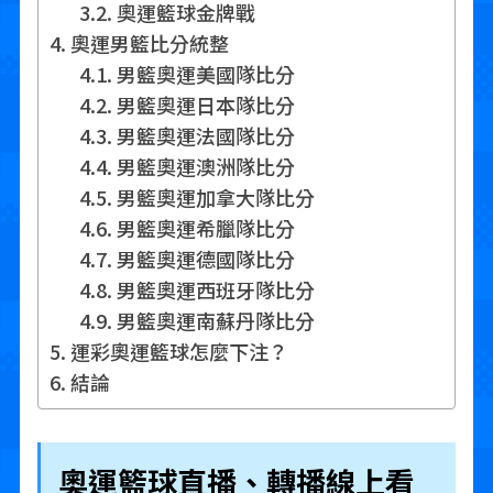
奧運籃球金牌戰
奧運男籃比分統整
男籃奧運美國隊比分
男籃奧運日本隊比分
男籃奧運法國隊比分
男籃奧運澳洲隊比分
男籃奧運加拿大隊比分
男籃奧運希臘隊比分
男籃奧運德國隊比分
男籃奧運西班牙隊比分
男籃奧運南蘇丹隊比分
運彩奧運籃球怎麼下注？
結論
奧運籃球直播、轉播
線上看