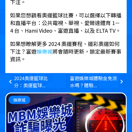
下注。
如果您想觀看奧運籃球比賽，可以選擇以下轉播
和直播平台：公共電視、華視、愛爾達體育 1－
4 台、Hami Video、富遊直播、以及 ELTA TV。
如果想瞭解更多 2024 奧運賽程、運彩奧運如何
下注？富遊
娛樂城
將會隨時更新，鎖定最新賽事
資訊。
2024奧運籃球比
富遊娛樂城體驗金免流
分：奧運籃球...
水嗎？體驗...
娛樂城