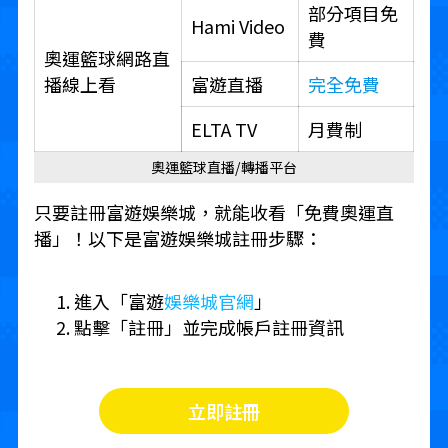
部分項目免
Hami Video
費
奧運籃球網路直
播線上看
富遊直播
完全免費
ELTA TV
月費制
奧運籃球直播/轉播平台
只要註冊富遊娛樂城，就能收看「免費奧運直
播」！以下是富遊娛樂城註冊步驟：
進入「富遊
娛樂城官網
」
點擊「註冊」並完成帳戶註冊資訊
立即註冊