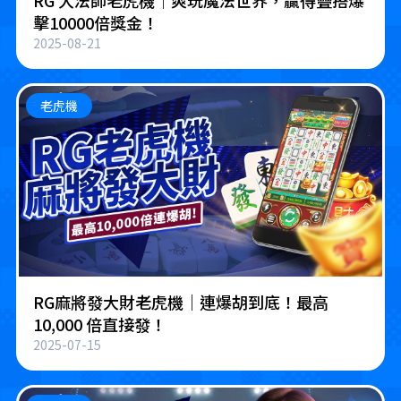
擊10000倍獎金！
2025-08-21
老虎機
RG麻將發大財老虎機｜連爆胡到底！最高
10,000 倍直接發！
2025-07-15