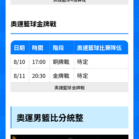
奧運籃球金牌戰
日期
時間
階段
奧運籃球比賽隊伍
8/10
17:00
銅牌戰
待定
8/11
20:30
金牌戰
待定
奧運籃球金牌戰
奧運男籃比分
統整