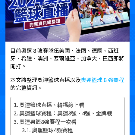
目前奧運 8 強賽隊伍美國、法國、德國、西班
牙、希臘、澳洲、塞爾維亞、加拿大、巴西即將
開打。
本文將整理奧運籃球直播以及
奧運籃球 8 強賽程
的完整資訊。
奧運籃球直播、轉播線上看
奧運籃球賽程：奧運8強、4強、金牌戰
奧運男籃8強賽程一次看
奧運籃球4強賽程