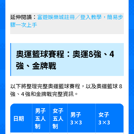
延伸閱讀：
富遊娛樂城註冊／登入教學，簡易步
驟一次上手
奧運籃球賽程：
奧運8強、4
強、金牌戰
以下將整理完整奧運籃球賽程，以及奧運籃球 8
強、4 強和金牌戰完整資訊。
男子
女子
男子
女子
日期
五人
五人
3×3
3×3
制
制