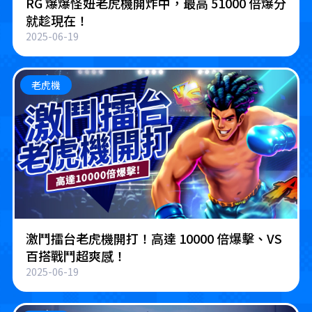
RG 爆爆怪妞老虎機開炸中，最高 51000 倍爆分
就趁現在！
2025-06-19
老虎機
激鬥擂台老虎機開打！高達 10000 倍爆擊、VS
百搭戰鬥超爽感！
2025-06-19