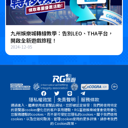
九州娛樂城轉線教學：告別LEO、THA平台，
開啟全新遊戲旅程！
2024-12-05
隱私權政策
免責聲明
服務條款
通過進入、繼續使用或瀏覽此網站，您即被認定接受：我們將使用特定
的瀏覽器cookies優化您的客戶享用體驗。RG富遊娛樂城僅會使用優化
您服務體驗的cookies，而不是可侵犯您隱私的cookies。關于我們使用
cookies，以及您如何取消、管理cookies使用的更多詳情，請參考我們
的 Cookies政策。