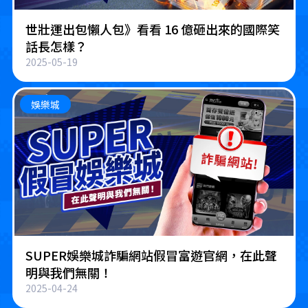
世壯運出包懶人包》看看 16 億砸出來的國際笑
話長怎樣？
2025-05-19
娛樂城
SUPER娛樂城詐騙網站假冒富遊官網，在此聲
明與我們無關！
2025-04-24