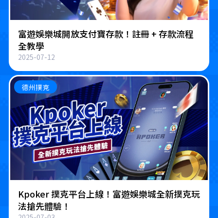
富遊娛樂城開放支付寶存款！註冊 + 存款流程
全教學
2025-07-12
德州撲克
Kpoker 撲克平台上線！富遊娛樂城全新撲克玩
法搶先體驗！
2025-07-03