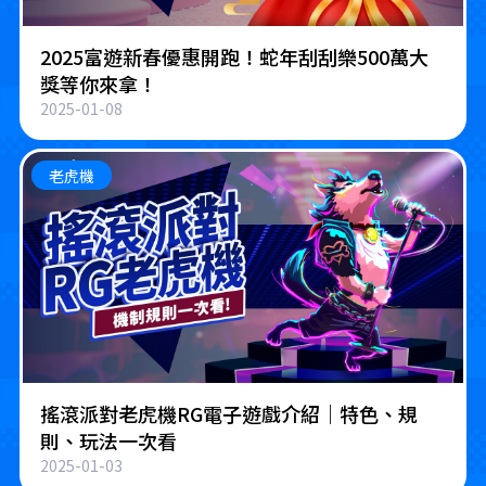
2025富遊新春優惠開跑！蛇年刮刮樂500萬大
獎等你來拿！
2025-01-08
老虎機
搖滾派對老虎機RG電子遊戲介紹｜特色、規
則、玩法一次看
2025-01-03