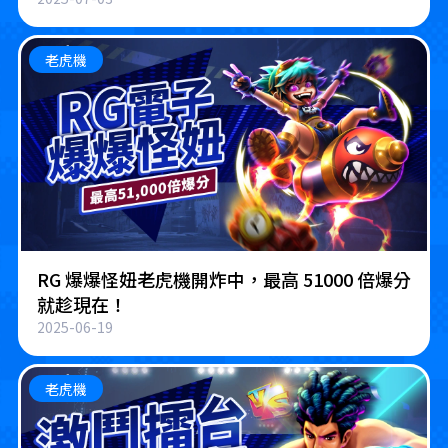
老虎機
RG 爆爆怪妞老虎機開炸中，最高 51000 倍爆分
就趁現在！
2025-06-19
老虎機