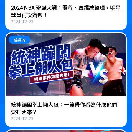
2024 NBA 聖誕大戰：賽程、直播總整理，明星
球員再次齊聚！
2024-12-23
娛樂城
統神蹦闆拳上懶人包：一篇帶你看為什麼他們
要打起來？
2024-12-23