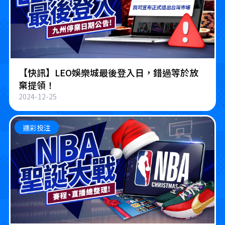
【快訊】LEO娛樂城最後登入日，錯過等於放
棄提領！
2024-12-25
運彩投注