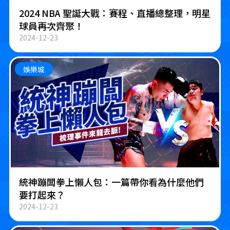
2024 NBA 聖誕大戰：賽程、直播總整理，明星
球員再次齊聚！
2024-12-23
娛樂城
統神蹦闆拳上懶人包：一篇帶你看為什麼他們
要打起來？
2024-12-23