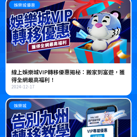
娛樂城優惠
線上娛樂城VIP轉移優惠揭秘：搬家到富遊，獲
得全網最高福利！
2024-12-17
娛樂城