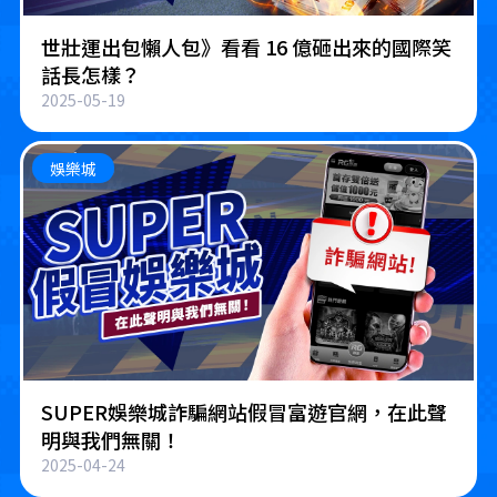
世壯運出包懶人包》看看 16 億砸出來的國際笑
話長怎樣？
2025-05-19
娛樂城
SUPER娛樂城詐騙網站假冒富遊官網，在此聲
明與我們無關！
2025-04-24