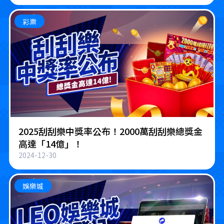
彩票
2025刮刮樂中獎率公布！2000萬刮刮樂總獎金
高達「14億」！
2024-12-30
娛樂城