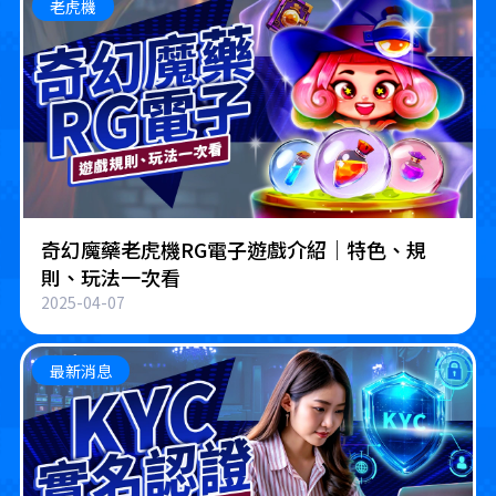
老虎機
奇幻魔藥老虎機RG電子遊戲介紹｜特色、規
則、玩法一次看
2025-04-07
最新消息