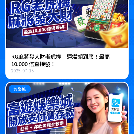
RG麻將發大財老虎機｜連爆胡到底！最高
10,000 倍直接發！
2025-07-15
娛樂城