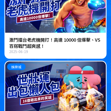
激鬥擂台老虎機開打！高達 10000 倍爆擊、VS
百搭戰鬥超爽感！
2025-06-19
娛樂城