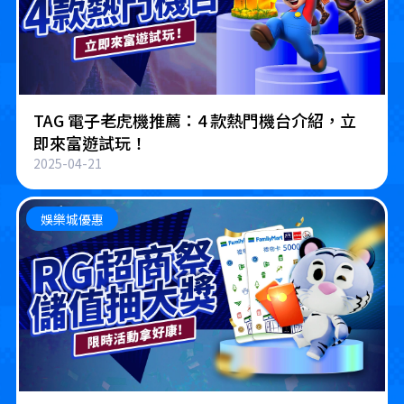
TAG 電子老虎機推薦：4 款熱門機台介紹，立
即來富遊試玩！
2025-04-21
娛樂城優惠