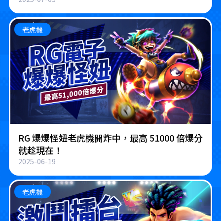
老虎機
RG 爆爆怪妞老虎機開炸中，最高 51000 倍爆分
就趁現在！
2025-06-19
老虎機