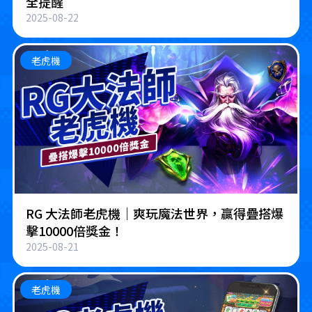
全提醒
2025-08-22
老虎機
RG 大法師老虎機｜爽玩魔法世界，贏得疊搭爆
擊10000倍獎金！
2025-08-21
老虎機