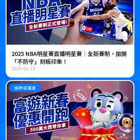
2025 NBA明星賽直播明星賽｜全新賽制，拋開
「不防守」刻板印象！
2025-01-13
娛樂城優惠