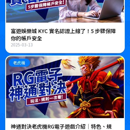
富遊娛樂城 KYC 實名認證上線了！5 步驟保障
你的帳戶安全
2025-03-13
老虎機
神通對決老虎機RG電子遊戲介紹｜特色、規