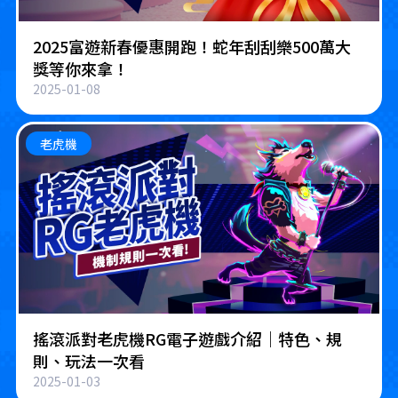
2025富遊新春優惠開跑！蛇年刮刮樂500萬大
獎等你來拿！
2025-01-08
老虎機
搖滾派對老虎機RG電子遊戲介紹｜特色、規
則、玩法一次看
2025-01-03