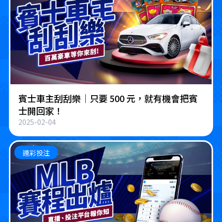
賓士車主刮刮樂｜只要 500 元，就有機會把賓
士開回家！
2025-02-04
運彩投注