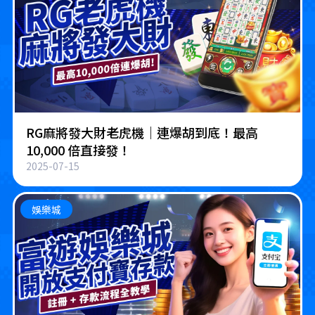
RG麻將發大財老虎機｜連爆胡到底！最高
10,000 倍直接發！
2025-07-15
娛樂城