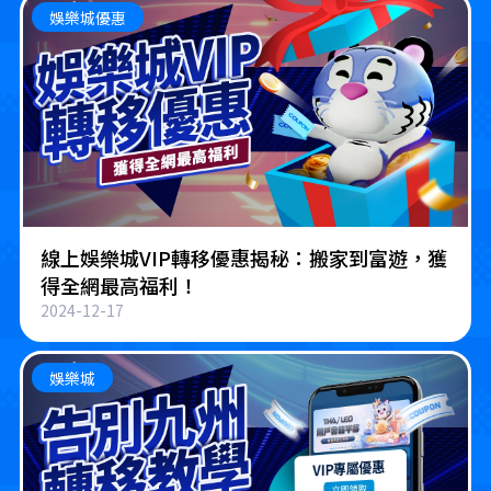
娛樂城優惠
線上娛樂城VIP轉移優惠揭秘：搬家到富遊，獲
得全網最高福利！
2024-12-17
娛樂城