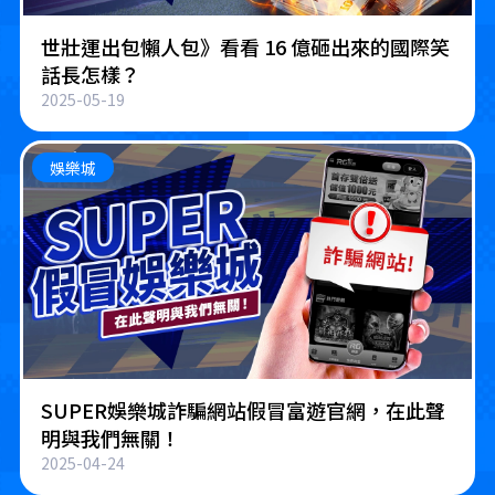
世壯運出包懶人包》看看 16 億砸出來的國際笑
話長怎樣？
2025-05-19
娛樂城
SUPER娛樂城詐騙網站假冒富遊官網，在此聲
明與我們無關！
2025-04-24