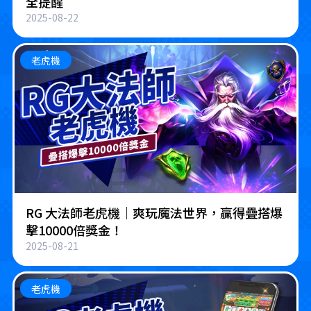
全提醒
2025-08-22
老虎機
RG 大法師老虎機｜爽玩魔法世界，贏得疊搭爆
擊10000倍獎金！
2025-08-21
老虎機