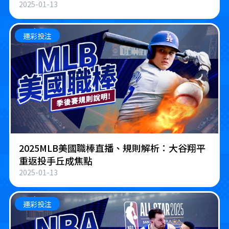
2025-01-13
運彩投注
2025MLB美國職棒直播、規則解析：大谷翔平
重返投手丘成焦點
2025-01-13
運彩投注