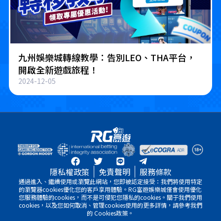
九州娛樂城轉線教學：告別LEO、THA平台，
開啟全新遊戲旅程！
2024-12-05
隱私權政策
免責聲明
服務條款
通過進入、繼續使用或瀏覽此網站，您即被認定接受：我們將使用特定
的瀏覽器cookies優化您的客戶享用體驗。RG富遊娛樂城僅會使用優化
您服務體驗的cookies，而不是可侵犯您隱私的cookies。關于我們使用
cookies，以及您如何取消、管理cookies使用的更多詳情，請參考我們
的 Cookies政策。