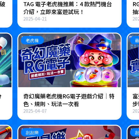
破
TAG 電子老虎機推薦：4 款熱門機台
R
介紹，立即來富遊試玩！
抽
2025-04-21
20
老虎機
分
奇幻魔藥老虎機RG電子遊戲介紹｜特
富
色、規則、玩法一次看
步
2025-04-07
20
刮刮樂