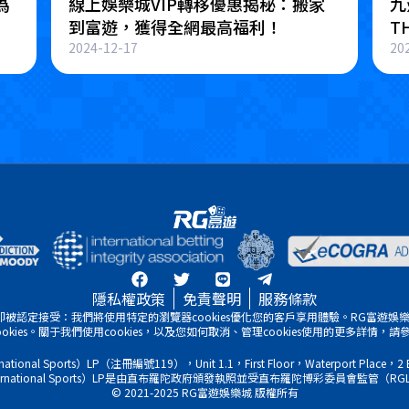
為
線上娛樂城VIP轉移優惠揭秘：搬家
九
到富遊，獲得全網最高福利！
T
2024-12-17
20
隱私權政策
免責聲明
服務條款
認定接受：我們將使用特定的瀏覽器cookies優化您的客戶享用體驗。RG富遊娛樂城
kies。關于我們使用cookies，以及您如何取消、管理cookies使用的更多詳情，請參考
tional Sports）LP（注冊編號119），Unit 1.1，First Floor，Waterport Place，2 Eu
（International Sports）LP是由直布羅陀政府頒發執照並受直布羅陀博彩委員會監管（R
© 2021-2025 RG富遊娛樂城 版權所有