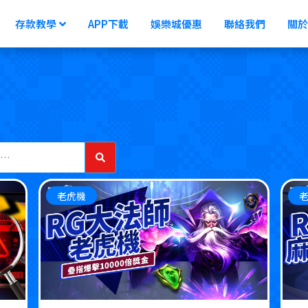
存款教學
APP下載
娛樂城優惠
聯絡我們
關於
老虎機