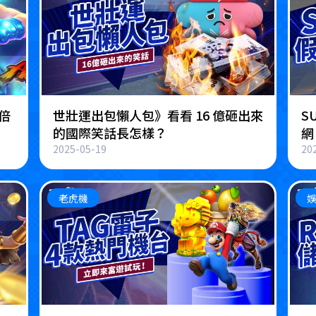
 倍
世壯運出包懶人包》看看 16 億砸出來
S
的國際笑話長怎樣？
網
2025-05-19
20
老虎機