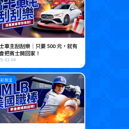
士車主刮刮樂｜只要 500 元，就有
會把賓士開回家！
25-02-04
運彩投注