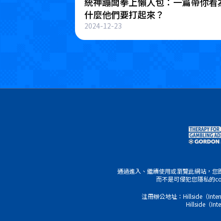
統神蹦闆拳上懶人包：一篇帶你看
什麼他們要打起來？
2024-12-23
通過進入、繼續使用或瀏覽此網站，您即被
而不是可侵犯您隱私的coo
注冊辦公地址：Hillside（Interna
Hillside