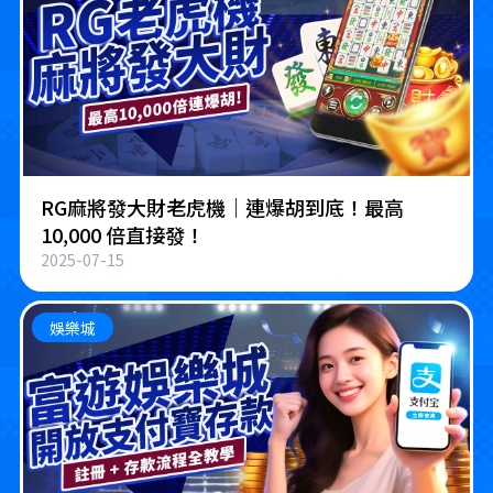
RG麻將發大財老虎機｜連爆胡到底！最高
10,000 倍直接發！
2025-07-15
娛樂城