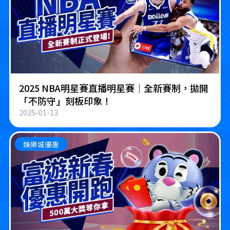
2025 NBA明星賽直播明星賽｜全新賽制，拋開
「不防守」刻板印象！
2025-01-13
娛樂城優惠