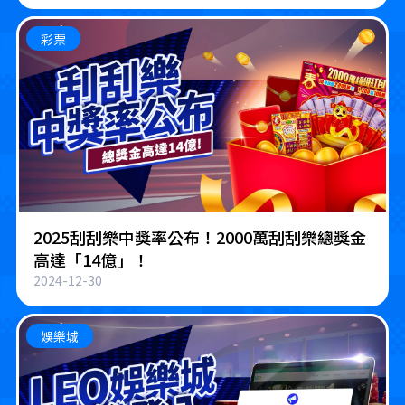
彩票
2025刮刮樂中獎率公布！2000萬刮刮樂總獎金
高達「14億」！
2024-12-30
娛樂城