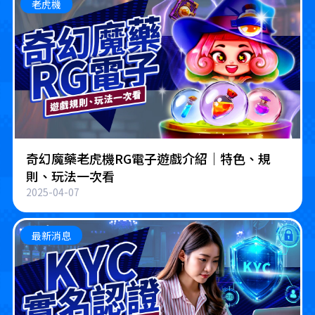
老虎機
奇幻魔藥老虎機RG電子遊戲介紹｜特色、規
則、玩法一次看
2025-04-07
最新消息