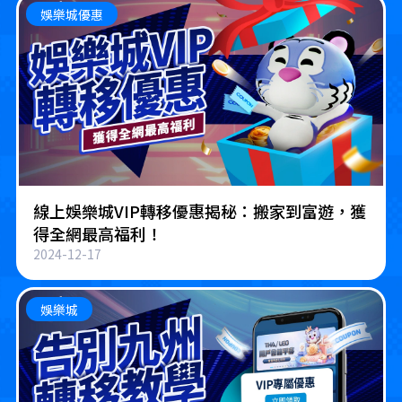
娛樂城優惠
線上娛樂城VIP轉移優惠揭秘：搬家到富遊，獲
得全網最高福利！
2024-12-17
娛樂城