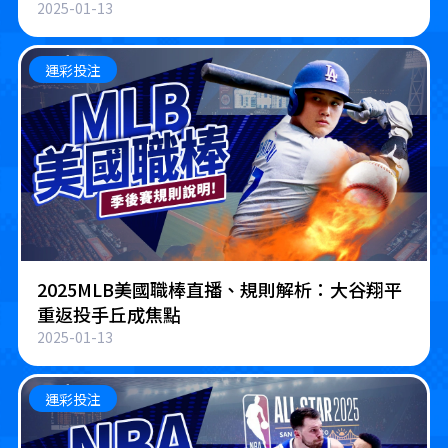
2025-01-13
運彩投注
2025MLB美國職棒直播、規則解析：大谷翔平
重返投手丘成焦點
2025-01-13
運彩投注