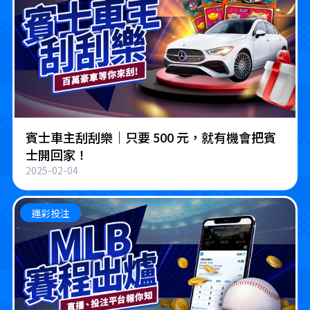
賓士車主刮刮樂｜只要 500 元，就有機會把賓
士開回家！
2025-02-04
運彩投注