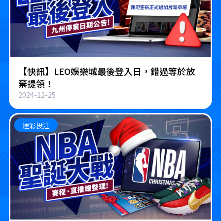
【快訊】LEO娛樂城最後登入日，錯過等於放
棄提領！
2024-12-25
運彩投注