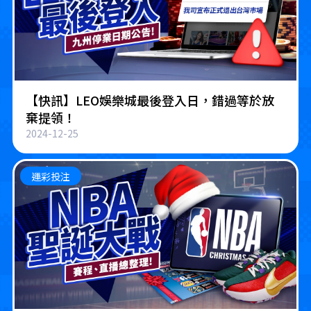
【快訊】LEO娛樂城最後登入日，錯過等於放
棄提領！
2024-12-25
運彩投注