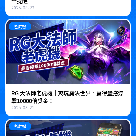
全提醒
2025-08-22
老虎機
RG 大法師老虎機｜爽玩魔法世界，贏得疊搭爆
擊10000倍獎金！
2025-08-21
老虎機