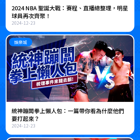
2024 NBA 聖誕大戰：賽程、直播總整理，明星
球員再次齊聚！
2024-12-23
娛樂城
統神蹦闆拳上懶人包：一篇帶你看為什麼他們
要打起來？
2024-12-23