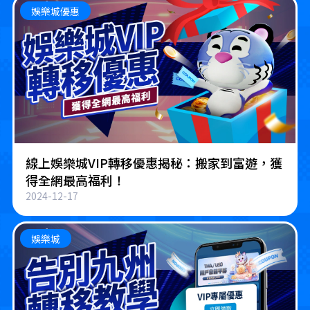
娛樂城優惠
線上娛樂城VIP轉移優惠揭秘：搬家到富遊，獲
得全網最高福利！
2024-12-17
娛樂城