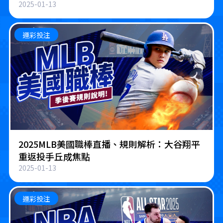
2025-01-13
運彩投注
2025MLB美國職棒直播、規則解析：大谷翔平
重返投手丘成焦點
2025-01-13
運彩投注