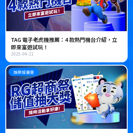
TAG 電子老虎機推薦：4 款熱門機台介紹，立
即來富遊試玩！
2025-04-21
娛樂城優惠