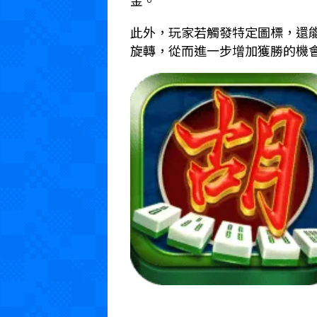
此外，玩家若觸發特定圖標，還
旋轉，從而進一步增加獲勝的機