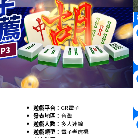
遊戲平台：
GR電子
發表地區：
台灣
遊戲人數：
多人連線
遊戲類型：
電子老虎機