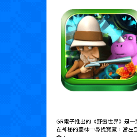
GR電子推出的《野蠻世界》是
在神秘的叢林中尋找寶藏，當左
金。