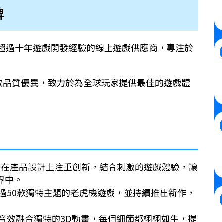
牌
超過十年遊戲開發經驗的線上遊戲供應商，專注於
效品質優異，致力於為全球玩家提供最佳的遊戲體
子在產品設計上注重創新，結合刺激的遊戲體驗，讓
界中。
過50款獨特主題的老虎機遊戲，並持續推出新作，
音效融合獨特的3D動畫，每個細節都栩栩如生，提