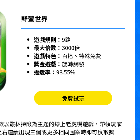
野蠻世界
遊戲規則：
9路
最大倍數：
3000倍
遊戲特色：
百搭、特殊免費
獎金遊戲：
旋轉觸發
返還率：
98.55%
免費試玩
一款以叢林探險為主題的線上老虎機遊戲，帶領玩家
至右連續出現三個或更多相同圖案時即可贏取獎