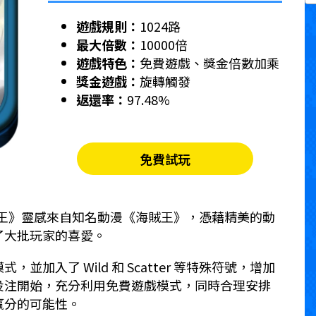
遊戲規則：
1024路
最大倍數：
10000倍
遊戲特色：
免費遊戲、獎金倍數加乘
獎金遊戲：
旋轉觸發
返還率：
97.48%
免費試玩
賊王》靈感來自知名動漫《海賊王》，憑藉精美的動
了大批玩家的喜愛。
加入了 Wild 和 Scatter 等特殊符號，增加
投注開始，充分利用免費遊戲模式，同時合理安排
贏分的可能性。