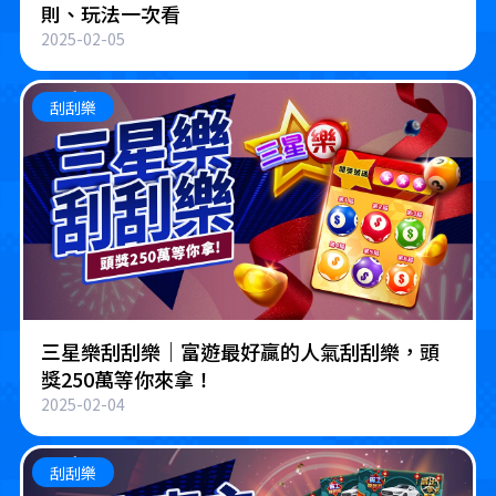
則、玩法一次看
2025-02-05
刮刮樂
三星樂刮刮樂｜富遊最好贏的人氣刮刮樂，頭
獎250萬等你來拿！
2025-02-04
刮刮樂