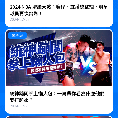
2024 NBA 聖誕大戰：賽程、直播總整理，明星
球員再次齊聚！
2024-12-23
娛樂城
統神蹦闆拳上懶人包：一篇帶你看為什麼他們
要打起來？
2024-12-23