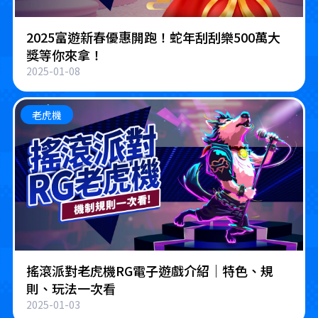
2025富遊新春優惠開跑！蛇年刮刮樂500萬大
獎等你來拿！
2025-01-08
老虎機
搖滾派對老虎機RG電子遊戲介紹｜特色、規
則、玩法一次看
2025-01-03