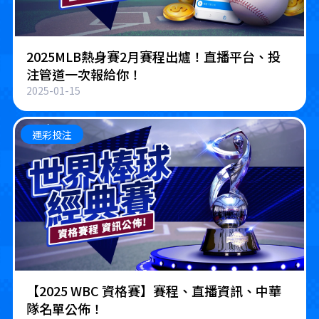
2025MLB熱身賽2月賽程出爐！直播平台、投
注管道一次報給你！
2025-01-15
運彩投注
【2025 WBC 資格賽】賽程、直播資訊、中華
隊名單公佈！