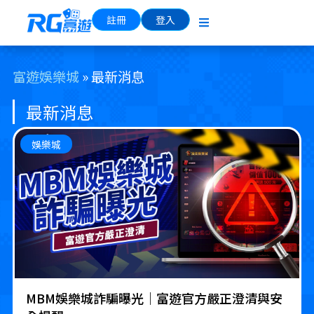
註冊
登入
富遊娛樂城
»
最新消息
最新消息
娛樂城
MBM娛樂城詐騙曝光｜富遊官方嚴正澄清與安