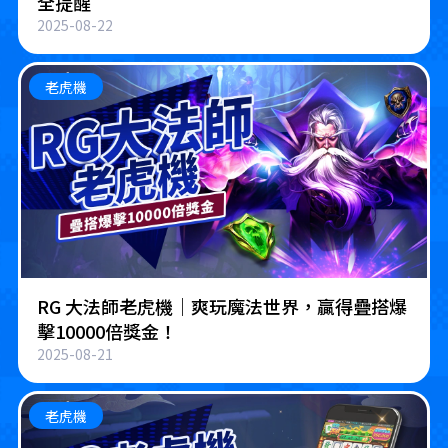
全提醒
2025-08-22
老虎機
RG 大法師老虎機｜爽玩魔法世界，贏得疊搭爆
擊10000倍獎金！
2025-08-21
老虎機