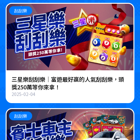
刮刮樂
三星樂刮刮樂｜富遊最好贏的人氣刮刮樂，頭
獎250萬等你來拿！
2025-02-04
刮刮樂