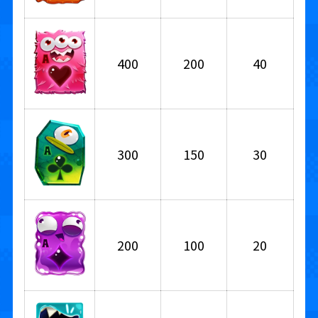
400
200
40
300
150
30
200
100
20