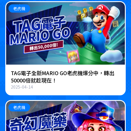
老虎機
TAG電子全新MARIO GO老虎機爆分中，轉出
50000倍就趁現在！
2025-04-14
老虎機