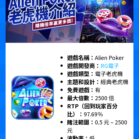
遊戲名稱：
Alien Poker
遊戲開發商：
RG電子
遊戲類型：
電子老虎機
主題和設計：
經典老虎機
免費遊戲：
有
最大倍數：
2500 倍
RTP（回到玩家百分
比）：
97.69％
賭注範圍：
0.5 元 – 2500
元
波動率：
低