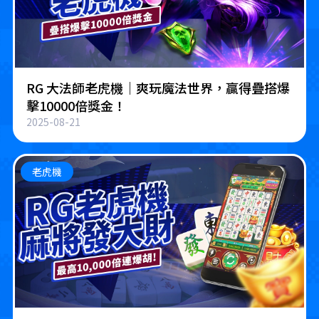
RG 大法師老虎機｜爽玩魔法世界，贏得疊搭爆
擊10000倍獎金！
2025-08-21
老虎機