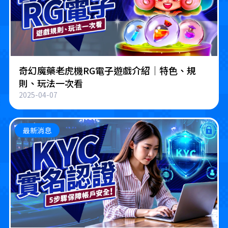
奇幻魔藥老虎機RG電子遊戲介紹｜特色、規
則、玩法一次看
2025-04-07
最新消息