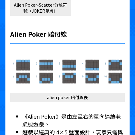
Alien Poker-Scatter分散符
號（JOKER鬼牌）
Alien Poker
賠付線
alien poker 賠付線表
《Alien Poker》是由左至右的單向連線老
虎機遊戲。
遊戲以經典的 4×5 盤面設計，玩家只需與