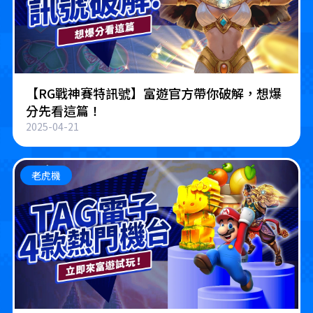
【RG戰神賽特訊號】富遊官方帶你破解，想爆
分先看這篇！
2025-04-21
老虎機