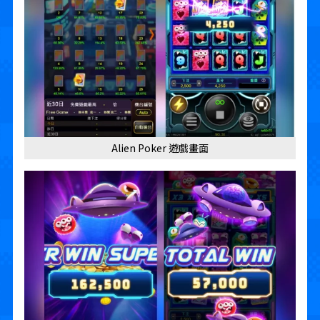
Alien Poker 遊戲畫面