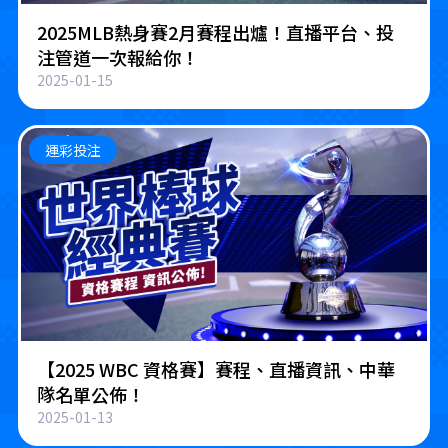
2025MLB熱身賽2月賽程出爐！直播平台、投
注管道一次報給你！
2025-01-15
運彩投注
【2025 WBC 資格賽】賽程、直播資訊、中華
隊名單公佈！
2025-01-13