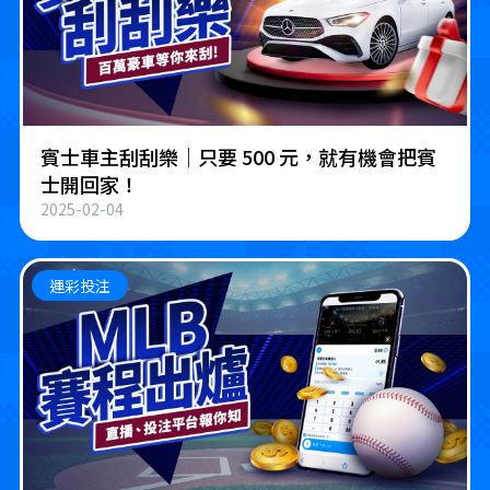
賓士車主刮刮樂｜只要 500 元，就有機會把賓
士開回家！
2025-02-04
運彩投注