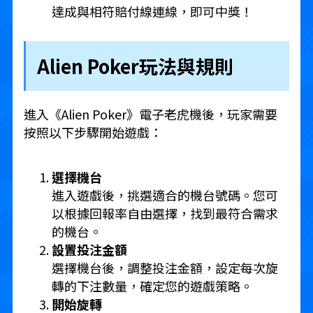
達成與相符賠付線連線，即可中獎！
Alien Poker玩法與規則
進入《Alien Poker》電子老虎機後，玩家需要
按照以下步驟開始遊戲：
選擇機台
進入遊戲後，挑選適合的機台號碼。您可
以根據回報率自由選擇，找到最符合需求
的機台。
設置投注金額
選擇機台後，調整投注金額，設定每次旋
轉的下注數量，確定您的遊戲策略。
開始旋轉