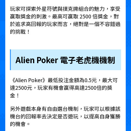
玩家可探索外星符號與撲克牌組合的魅力，享受
贏取獎金的刺激。最高可贏取 2500 倍獎金，對
於追求高回報的玩家而言，絕對是一個不容錯過
的挑戰！
Alien Poker
電子老虎機
機制
《Alien Poker》最低投注金額為0.5元，最大可
達2500元，玩家有機會贏得高達2500倍的獎
金！
另外遊戲本身有自由選台機制，玩家可以根據該
機台的回報率去決定是否遊玩，以提高自身獲勝
的機會。