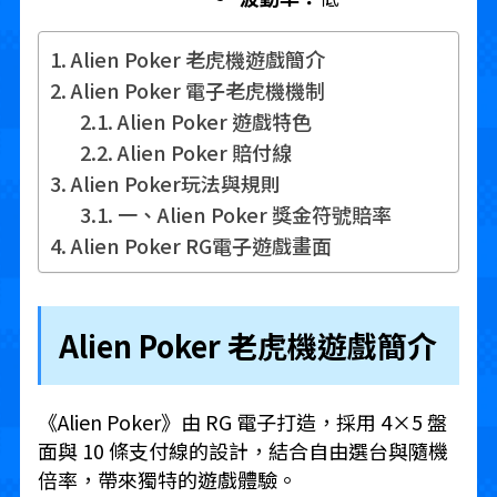
Alien Poker 老虎機遊戲簡介
Alien Poker 電子老虎機機制
Alien Poker 遊戲特色
Alien Poker 賠付線
Alien Poker玩法與規則
一、Alien Poker 獎金符號賠率
Alien Poker RG電子遊戲畫面
Alien Poker
老虎機遊戲簡介
《Alien Poker》由 RG 電子打造，採用 4×5 盤
面與 10 條支付線的設計，結合自由選台與隨機
倍率，帶來獨特的遊戲體驗。