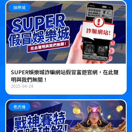
娛樂城
SUPER娛樂城詐騙網站假冒富遊官網，在此聲
明與我們無關！
2025-04-24
老虎機