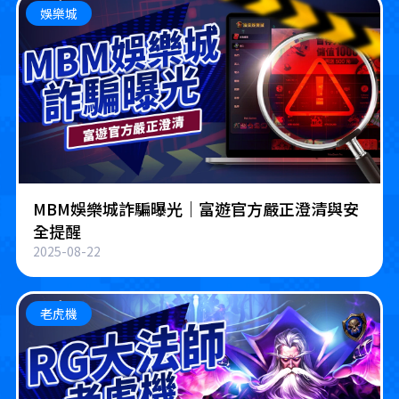
娛樂城
MBM娛樂城詐騙曝光｜富遊官方嚴正澄清與安
全提醒
2025-08-22
老虎機