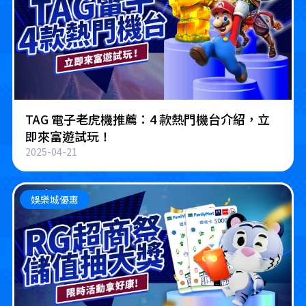
TAG 電子老虎機推薦：4 款熱門機台介紹，立
即來富遊試玩！
2025-04-21
娛樂城優惠