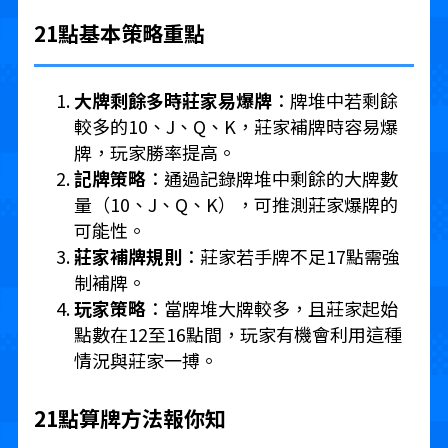
21點基本策略重點
大牌剩餘多時莊家易爆牌
：牌堆中若剩餘
較多的10、J、Q、K，莊家補牌時容易爆
牌，玩家勝率提高。
記牌策略
：通過記錄牌堆中剩餘的大牌數
量（10、J、Q、K），可推測莊家爆牌的
可能性。
莊家補牌規則
：莊家若手牌不足17點需強
制補牌。
玩家策略
：當牌堆大牌較多，且莊家起始
點數在12至16點間，玩家有機會利用這種
情況與莊家一搏。
21點算牌方法報你知