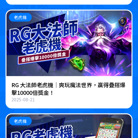
老虎機
RG 大法師老虎機｜爽玩魔法世界，贏得疊搭爆
擊10000倍獎金！
2025-08-21
老虎機