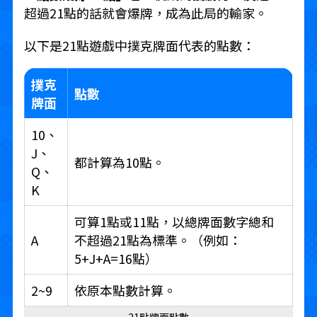
超過21點的話就會爆牌，成為此局的輸家。
以下是21點遊戲中撲克牌面代表的點數：
撲克
點數
牌面
10、
J、
都計算為10點。
Q、
K
可算1點或11點，以總牌面數字總和
A
不超過21點為標準。（例如：
5+J+A=16點）
2~9
依原本點數計算。