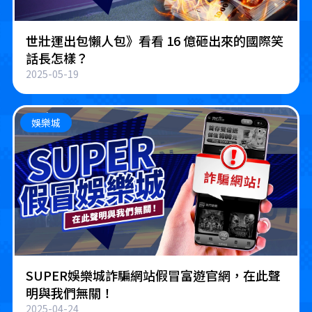
世壯運出包懶人包》看看 16 億砸出來的國際笑
話長怎樣？
2025-05-19
娛樂城
SUPER娛樂城詐騙網站假冒富遊官網，在此聲
明與我們無關！
2025-04-24