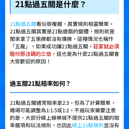
21點過五關是什麼？
21點過五關
看似很複雜，其實規則相當簡單。
21點過五關其實是21點遊戲的變體，規則就是
閒家拿了五張牌都沒有爆牌，這種情況也稱作
「五龍」。如果成功讓21點過五關，
莊家就必須
賠付原注碼的三倍
，這也是為什麼21點過五關會
大受歡迎的原因！
過五關21點賠率如何？
21點過五關通常賠率是2:3，但為了計算簡單，
賭場可能調整為1:1.5或1:2。不過玩家需要注意
的是，大部分線上娛樂城不提供21點過五關的賠
率選項和玩法規則，也因此
線上21點規則
並沒有