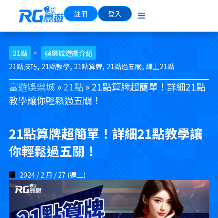
註冊
登入
。
21點
娛樂城遊戲介紹
,
,
,
,
21點技巧
21點教學
21點算牌
21點過五關
線上21點
富遊娛樂城
»
21點
»
21點算牌超簡單！詳細21點
教學讓你輕鬆過五關！
21點算牌超簡單！詳細21點教學讓
你輕鬆過五關！
2024 / 2 月 / 27 (週二)