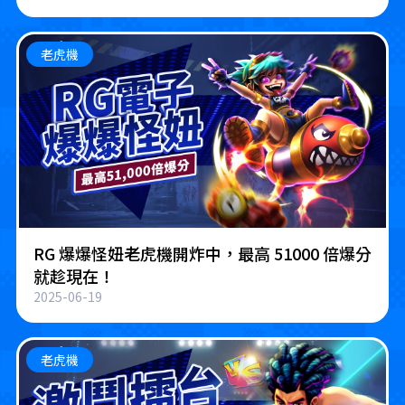
老虎機
RG 爆爆怪妞老虎機開炸中，最高 51000 倍爆分
就趁現在！
2025-06-19
老虎機