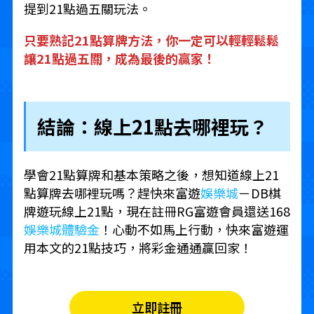
提到21點過五關玩法。
只要熟記21點算牌方法，你一定可以輕輕鬆鬆
讓21點過五關，成為最後的贏家！
結論：線上21點去哪裡玩？
學會21點算牌和基本策略之後，想知道線上21
點算牌去哪裡玩嗎？趕快來富遊
娛樂城
－DB棋
牌遊玩線上21點，現在註冊RG富遊會員還送168
娛樂城體驗金
！心動不如馬上行動，快來富遊運
用本文的21點技巧，將彩金通通贏回家！
立即註冊