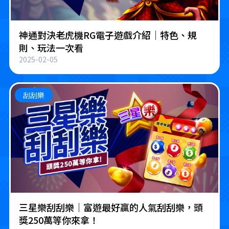
神通對決老虎機RG電子遊戲介紹｜特色、規
則、玩法一次看
2025-02-05
刮刮樂
三星樂刮刮樂｜富遊最好贏的人氣刮刮樂，頭
獎250萬等你來拿！