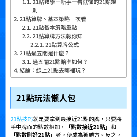
21點教學－新手一看就懂的21點規
則
21點算牌、基本策略一次看
21點基本策略重點
21點算牌方法報你知
21點算牌公式
21點過五關是什麼？
過五關21點賠率如何？
結論：線上21點去哪裡玩？
21點玩法懶人包
21點技巧
就是要拿到最接近21點的牌，只要將
手中牌面的點數相加，
「點數接近21點」
和
「點數剛好21點」
者，便成為獲勝方。反之，