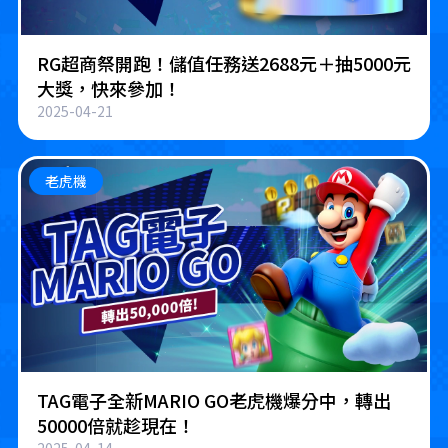
RG超商祭開跑！儲值任務送2688元＋抽5000元
大獎，快來參加！
2025-04-21
老虎機
TAG電子全新MARIO GO老虎機爆分中，轉出
50000倍就趁現在！