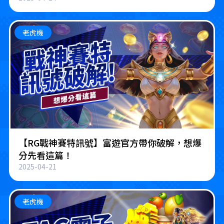
老虎機
【RG戰神賽特訊號】富遊官方帶你破解，想爆
分先看這篇！
2025-04-21
老虎機