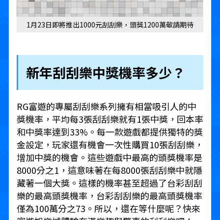
1月23日即將推出1000元刮刮樂，頭獎1200萬敬請期待
新年刮刮樂中獎機率多少？
RG富遊的專屬刮刮樂系列擁有相當吸引人的中
獎機率，平均每3張刮刮樂就有1張中獎，回本率
和中獎率達到33%。每一款遊戲都提供獨特的獎
金設定，玩家還有機會一次性購買10張刮刮樂，
增加中獎的機會。這些遊戲中最高的頭獎機率是
8000分之1，這意味著在每8000張刮刮樂中就隱
藏著一個大獎。這樣的機率甚至超過了台彩刮刮
樂的最高頭獎機率，台彩刮刮樂的最高頭獎機率
僅為100萬分之73。所以，還在等什麼呢？快來