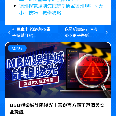
德州撲克規則怎麼玩？簡單德州規則、大
小、技巧｜教學攻略
神鬼戰士老虎機RG電
侏羅紀寶藏老虎機
子遊戲介紹...
RSG電子遊戲...
娛樂城
MBM娛樂城詐騙曝光｜富遊官方嚴正澄清與安
全提醒