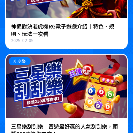
神通對決老虎機RG電子遊戲介紹｜特色、規
則、玩法一次看
2025-02-05
刮刮樂
三星樂刮刮樂｜富遊最好贏的人氣刮刮樂，頭