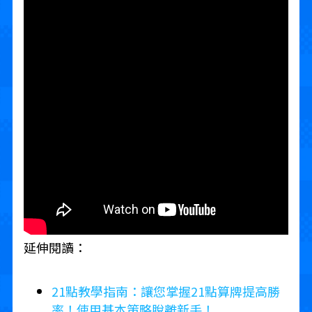
延伸閱讀：
21點教學指南：讓您掌握21點算牌提高勝
率！使用基本策略脫離新手！