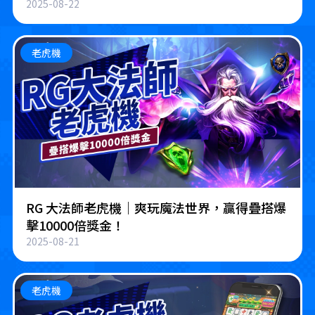
2025-08-22
老虎機
RG 大法師老虎機｜爽玩魔法世界，贏得疊搭爆
擊10000倍獎金！
2025-08-21
老虎機