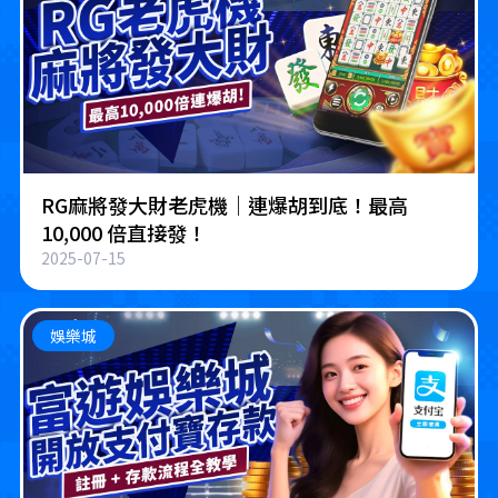
RG麻將發大財老虎機｜連爆胡到底！最高
10,000 倍直接發！
2025-07-15
娛樂城