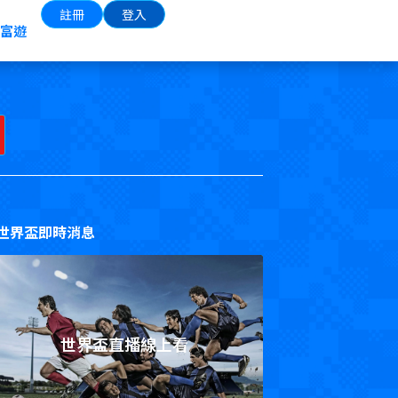
註冊
登入
富遊
世界盃即時消息
世界盃直播線上看