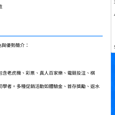
性
色與優勢簡介：
包含老虎機、彩票、真人百家樂、電競投注、棋
初學者。多種促銷活動如體驗金、首存獎勵、返水