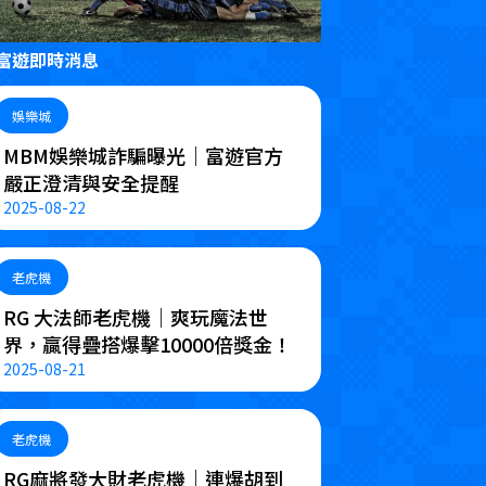
富遊即時消息
娛樂城
Go
MBM娛樂城詐騙曝光｜富遊官方
嚴正澄清與安全提醒
2025-08-22
老虎機
RG 大法師老虎機｜爽玩魔法世
界，贏得疊搭爆擊10000倍獎金！
2025-08-21
老虎機
RG麻將發大財老虎機｜連爆胡到