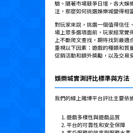
驗。隨著市場競爭日增，各大娛
注，那麼如何挑選娛樂城變得相
對玩家來說，挑選一個值得信任
場上眾多選項面前，玩家經常覺
上不斷爬文查找，期待找到最適
重視以下因素：遊戲的種類和質
促銷活動和額外獎勵，以及交易
娛樂城
實測評比標準與方法
我們的線上賭博平台評比主要依
遊戲多樣性與遊戲品質
平台的可靠性和安全保障
客戶服務的效率與服務水準