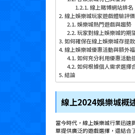
線上賭博網站排名
線上娛樂城玩家遊戲體驗評價
娛樂城熱門遊戲與趨勢
玩家對線上娛樂城的期
如何確保在線上娛樂城存提款
線上娛樂城優惠活動與額外福
如何充分利用優惠活動
如何根據個人需求選擇
結論
線上2024娛樂城概
當今時代，線上娛樂城行業迅速
單提供廣泛的遊戲選擇，還結合