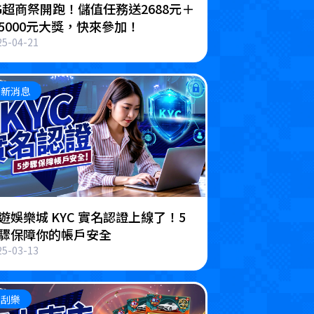
G超商祭開跑！儲值任務送2688元＋
5000元大獎，快來參加！
25-04-21
最新消息
遊娛樂城 KYC 實名認證上線了！5
驟保障你的帳戶安全
25-03-13
刮刮樂