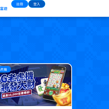
註冊
登入
富遊
老虎機