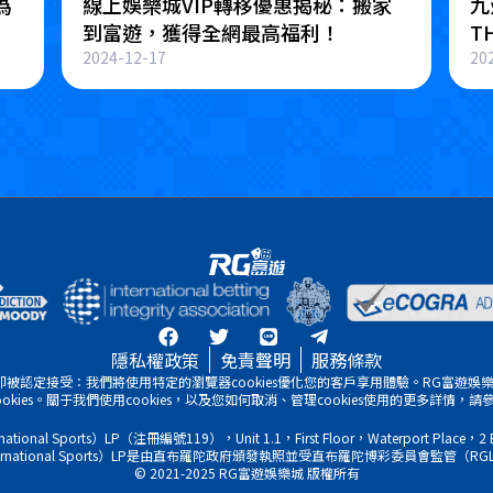
為
線上娛樂城VIP轉移優惠揭秘：搬家
九
到富遊，獲得全網最高福利！
T
2024-12-17
20
隱私權政策
免責聲明
服務條款
認定接受：我們將使用特定的瀏覽器cookies優化您的客戶享用體驗。RG富遊娛樂城
kies。關于我們使用cookies，以及您如何取消、管理cookies使用的更多詳情，請參考
tional Sports）LP（注冊編號119），Unit 1.1，First Floor，Waterport Place，2 Eu
（International Sports）LP是由直布羅陀政府頒發執照並受直布羅陀博彩委員會監管（R
© 2021-2025 RG富遊娛樂城 版權所有