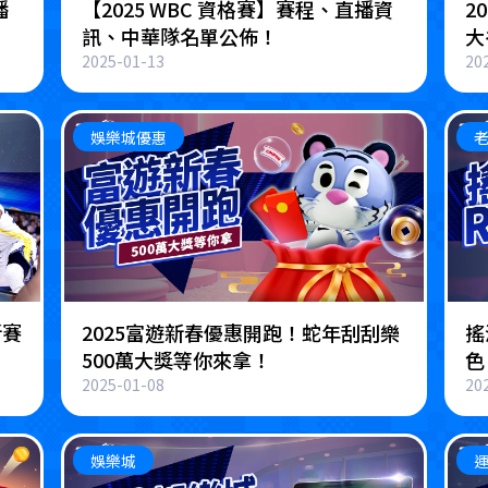
播
【2025 WBC 資格賽】賽程、直播資
2
訊、中華隊名單公佈！
大
2025-01-13
20
娛樂城優惠
新賽
2025富遊新春優惠開跑！蛇年刮刮樂
搖
500萬大獎等你來拿！
色
2025-01-08
20
娛樂城