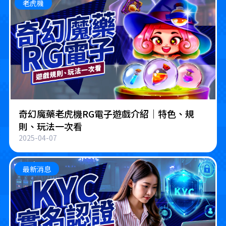
老虎機
奇幻魔藥老虎機RG電子遊戲介紹｜特色、規
則、玩法一次看
2025-04-07
最新消息