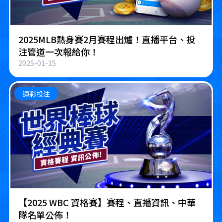
2025MLB熱身賽2月賽程出爐！直播平台、投
注管道一次報給你！
2025-01-15
運彩投注
【2025 WBC 資格賽】賽程、直播資訊、中華
隊名單公佈！