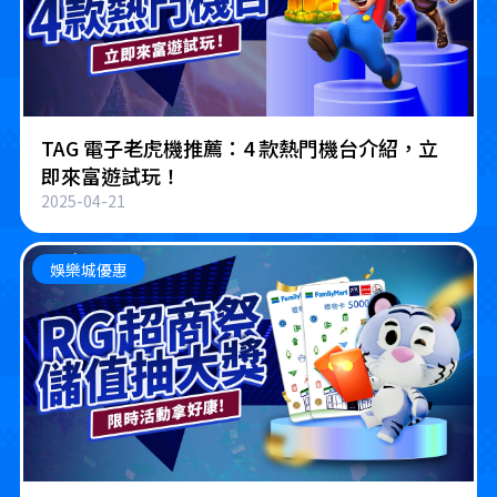
TAG 電子老虎機推薦：4 款熱門機台介紹，立
即來富遊試玩！
2025-04-21
娛樂城優惠