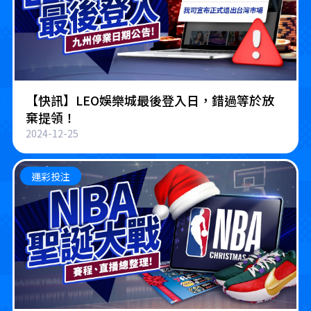
【快訊】LEO娛樂城最後登入日，錯過等於放
棄提領！
2024-12-25
運彩投注