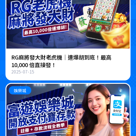
RG麻將發大財老虎機｜連爆胡到底！最高
10,000 倍直接發！
2025-07-15
娛樂城