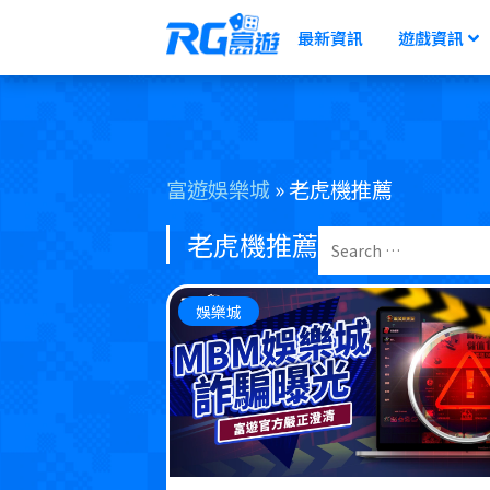
最新資訊
遊戲資訊
富遊娛樂城
»
老虎機推薦
老虎機推薦
娛樂城