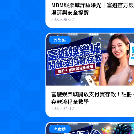
MBM娛樂城詐騙曝光｜富遊官方嚴
澄清與安全提醒
2025-08-22
娛樂城
富遊娛樂城開放支付寶存款！註冊 
存款流程全教學
2025-07-12
老虎機