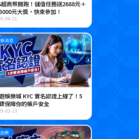
G超商祭開跑！儲值任務送2688元＋
5000元大獎，快來參加！
25-04-21
最新消息
遊娛樂城 KYC 實名認證上線了！5
驟保障你的帳戶安全
25-03-13
刮刮樂