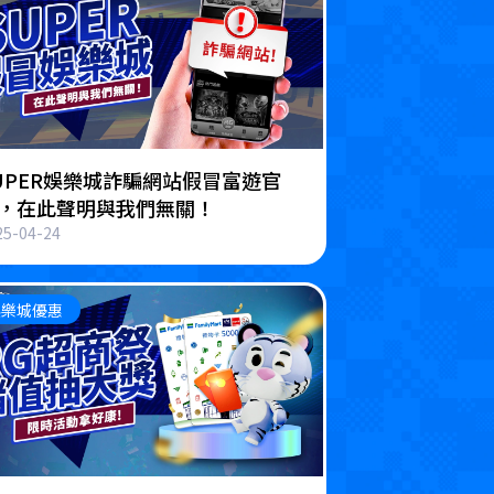
UPER娛樂城詐騙網站假冒富遊官
，在此聲明與我們無關！
25-04-24
娛樂城優惠