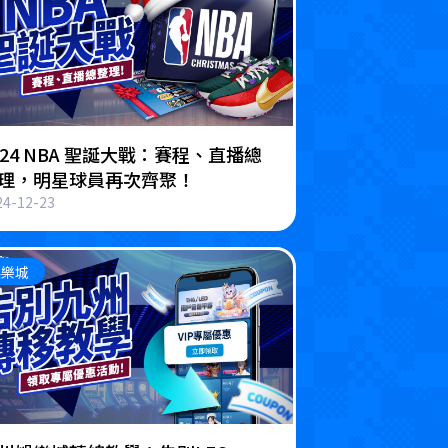
024 NBA 聖誕大戰：賽程、直播總
理，明星球員再次齊聚！
24-12-23
娛樂城