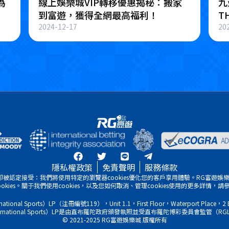
為
線上娛樂城VIP轉移優惠揭秘：搬家
九
到富遊，獲得全網最高福利！
T
2024-12-17
20
隱私權政策
免責聲明
服務條款
認定接受：我們將使用特定的瀏覽器cookies優化您的客戶享用體驗。RG富遊娛樂城
kies。關于我們使用cookies，以及您如何取消、管理cookies使用的更多詳情，請參考
tional Sports）LP（注冊編號119），Unit 1.1，First Floor，Waterport Place，2 Eu
（International Sports）LP是由直布羅陀政府頒發執照並受直布羅陀博彩委員會監管（R
© 2021-2025 RG富遊娛樂城 版權所有