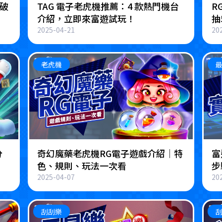
破
TAG 電子老虎機推薦：4 款熱門機台
R
介紹，立即來富遊試玩！
抽
2025-04-21
20
老虎機
分
奇幻魔藥老虎機RG電子遊戲介紹｜特
富
色、規則、玩法一次看
步
2025-04-07
20
刮刮樂