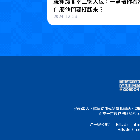
統神蹦闆拳上懶人包：一篇帶你看
什麼他們要打起來？
2024-12-23
通過進入、繼續使用或瀏覽此網站，您即被
而不是可侵犯您隱私的coo
注冊辦公地址：Hillside（Interna
Hillside