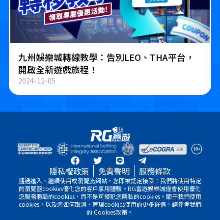
九州娛樂城轉線教學：告別LEO、THA平台，
開啟全新遊戲旅程！
2024-12-05
隱私權政策
免責聲明
服務條款
通過進入、繼續使用或瀏覽此網站，您即被認定接受：我們將使用特定
的瀏覽器cookies優化您的客戶享用體驗。RG富遊娛樂城僅會使用優化
您服務體驗的cookies，而不是可侵犯您隱私的cookies。關于我們使用
cookies，以及您如何取消、管理cookies使用的更多詳情，請參考我們
的 Cookies政策。