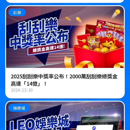
彩票
2025刮刮樂中獎率公布！2000萬刮刮樂總獎金
高達「14億」！
2024-12-30
娛樂城