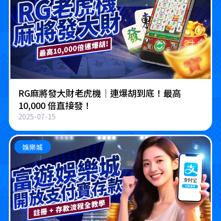
RG麻將發大財老虎機｜連爆胡到底！最高
10,000 倍直接發！
2025-07-15
娛樂城