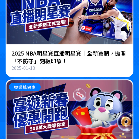
2025 NBA明星賽直播明星賽｜全新賽制，拋開
「不防守」刻板印象！
2025-01-13
娛樂城優惠