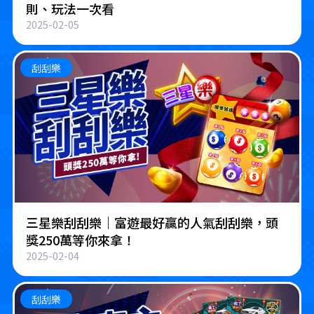
則、玩法一次看
2025-02-05
刮刮樂
三星樂刮刮樂｜富遊最好贏的人氣刮刮樂，頭
獎250萬等你來拿！
2025-02-04
刮刮樂